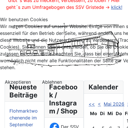
Gibt´s was zu meckern, verbessern, zu loben ? Hier
geht´s zum Umfragebogen des SSV Gristede ->
klick!
Wir benutzen Cookies
Wir nutzen Cookies auf unserer Website. Einige von ihnen 
essenziell für den Betrieb der Seite, während andere uns he
diese Website und die Nutzererfahrung zu verbessern (Tra
Cookies). Sie können selbst entscheiden, ob Sie die Cooki
zulassen möchten. Bitte beachten Sie, dass bei einer Able
womöglich nicht mehr alle Funktionalitäten der Seite zur 
stehen.
Akzeptieren
Ablehnen
Neueste
Faceboo
Kalender
Beiträge
k /
Instagra
<<
<
Mai 2026
m / Shop
Flohmarktwo
Mo
Di
Mi
Do
F
chenende im
September
Der SSV