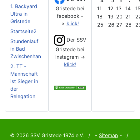
4
5
6
7
1. Backyard
Gristede bei
11
12
13
14
1
Ultra in
facebook -
18
19
20
21
2
Gristede
>
klick!
25
26
27
28
2
Startseite2
Der SSV
Stundenlauf
in Bad
Gristede bei
Zwischenhan
Instagram ->
klick!
2. TT -
Mannschaft
ist Sieger in
der
Relegation
© 2026 SSV Gristede 1974 e.V. / -
Sitemap
- /