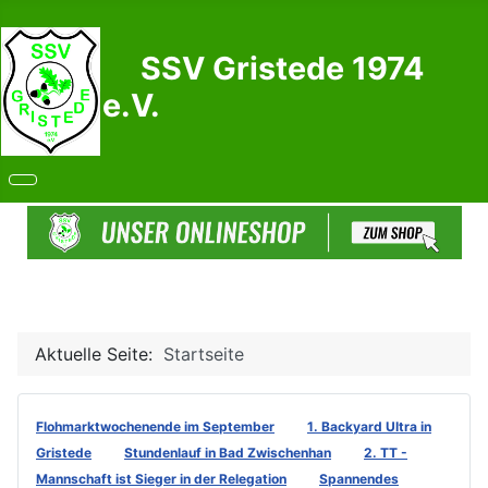
SSV Gristede 1974
e.V.
Aktuelle Seite:
Startseite
Flohmarktwochenende im September
1. Backyard Ultra in
Gristede
Stundenlauf in Bad Zwischenhan
2. TT -
Mannschaft ist Sieger in der Relegation
Spannendes