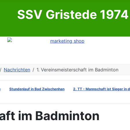
SSV Gristede 1974 
Nachrichten
1. Vereinsmeisterschaft im Badminton
e
Stundenlauf in Bad Zwischenhan
2. TT - Mannschaft ist Sieger in 
aft im Badminton