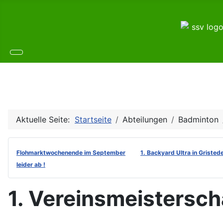
Aktuelle Seite:
Startseite
Abteilungen
Badminton
Flohmarktwochenende im September
1. Backyard Ultra in Gristed
leider ab !
1. Vereinsmeistersch