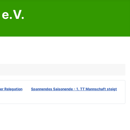
e.V.
der Relegation
Spannendes Saisonende - 1. TT Mannschaft steigt