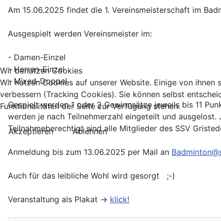
Am 15.06.2025 findet die 1. Vereinsmeisterschaft im Badm
Ausgespielt werden Vereinsmeister im:
- Damen-Einzel
- Herren-Einzel
Wir benutzen Cookies
- Mixed-Doppel
Wir nutzen Cookies auf unserer Website. Einige von ihnen s
verbessern (Tracking Cookies). Sie können selbst entschei
Gespielt werden 1 oder 2 Gewinnsätze jeweils bis 11 Pun
Funktionalitäten der Seite zur Verfügung stehen.
werden je nach Teilnehmerzahl eingeteilt und ausgelost. 
Teilnahmeberechtigt sind alle Mitglieder des SSV Gristed
Akzeptieren
Ablehnen
Anmeldung bis zum 13.06.2025 per Mail an
Badminton@s
Auch für das leibliche Wohl wird gesorgt ;-)
Veranstaltung als Plakat ->
klick!