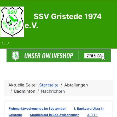
SSV Gristede 1974
e.V.
Aktuelle Seite:
Startseite
Abteilungen
Badminton
Nachrichten
Flohmarktwochenende im September
1. Backyard Ultra in
Gristede
Stundenlauf in Bad Zwischenhan
2. TT -