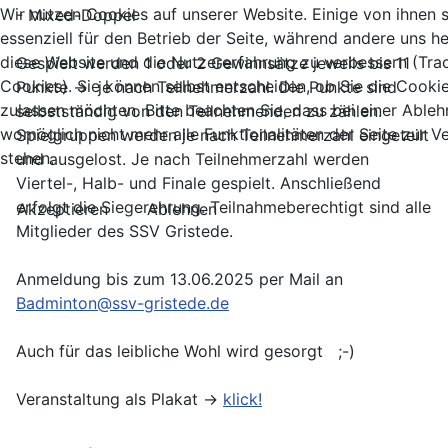
Wir nutzen Cookies auf unserer Website. Einige von ihnen 
- Mixed-Doppel
essenziell für den Betrieb der Seite, während andere uns he
diese Website und die Nutzererfahrung zu verbessern (Tra
Gespielt werden 1 oder 2 Gewinnsätze jeweils bis 11
Cookies). Sie können selbst entscheiden, ob Sie die Cooki
Punkte -> je nach Teilnehmerzahl. Die Punkte sind
zulassen möchten. Bitte beachten Sie, dass bei einer Able
selbstständig von den Teilnehmenden zu zählen.
womöglich nicht mehr alle Funktionalitäten der Seite zur 
Spielgruppen werden je nach Teilnehmerzahl eingeteilt
stehen.
und ausgelost. Je nach Teilnehmerzahl werden
Viertel-, Halb- und Finale gespielt. Anschließend
erfolgt die Siegerehrung. Teilnahmeberechtigt sind alle
Akzeptieren
Ablehnen
Mitglieder des SSV Gristede.
Anmeldung bis zum 13.06.2025 per Mail an
Badminton@ssv-gristede.de
Auch für das leibliche Wohl wird gesorgt ;-)
Veranstaltung als Plakat ->
klick!