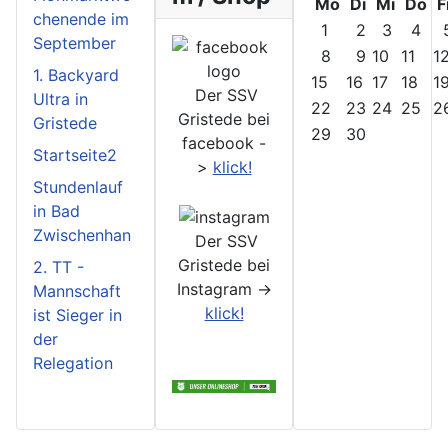
Mo
Di
Mi
Do
F
chenende im
1
2
3
4
September
8
9
10
11
1
1. Backyard
15
16
17
18
1
Der SSV
Ultra in
22
23
24
25
2
Gristede bei
Gristede
29
30
facebook -
Startseite2
>
klick!
Stundenlauf
in Bad
Zwischenhan
Der SSV
Gristede bei
2. TT -
Instagram ->
Mannschaft
klick!
ist Sieger in
der
Relegation