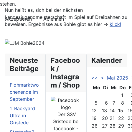
stehen.
Nun heißt es, sich bei der nächsten
Landesjugendmeisterschaft im Spiel auf Dreibahnen zu
Akzeptieren
Ablehnen
beweisen. Ergebnisse aus Bohle gibt es hier ->
klick!
Neueste
Faceboo
Kalender
Beiträge
k /
Instagra
<<
<
Mai 2025
m / Shop
Flohmarktwo
Mo
Di
Mi
Do
F
chenende im
1
September
5
6
7
8
1. Backyard
12
13
14
15
1
Der SSV
Ultra in
19
20
21
22
2
Gristede bei
Gristede
26
27
28
29
3
facebook -