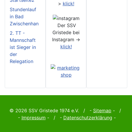
Startseite2
>
klick!
Stundenlauf
in Bad
Zwischenhan
Der SSV
Gristede bei
2. TT -
Instagram ->
Mannschaft
klick!
ist Sieger in
der
Relegation
© 2026 SSV Gristede 1974 e.V. / -
Sitemap
- /
-
Impressum
- / -
Datenschutzerklärung
-