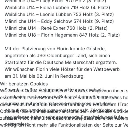
Weibliche U14 – Lucy Exner 670 Holz (8. Platz)
Weibliche U14 – Fiona Lübben 719 Holz (4. Platz)
Weibliche U14 – Leonie Lübben 753 Holz (3. Platz)
Männliche U14 – Eddy Selchow 574 Holz (9. Platz)
Männliche U14 – René Exner 760 Holz (2. Platz)
Männliche U18 – Florin Hagemann 847 Holz (2. Platz)
Mit der Platzierung von Florin konnte Gristede,
angetreten als JSG Oldenburger Land, sich einen
Startplatz für die Deutsche Meisterschaft ergattern.
Wir wünschen Florin viele Hölzer für den Wettbewerb
am 31. Mai bis 02. Juni in Rendsburg.
Wir benutzen Cookies
Sowohl als Bezirksjugendwartin aber auch als
Wir nutzen Cookies auf unserer Website. Einige von ihnen 
Landesjugendfachwartin Bohle ist Laura Bünnemeyer
essenziell für den Betrieb der Seite, während andere uns he
durchaus zufrieden mit den Ergebnissen und dem
diese Website und die Nutzererfahrung zu verbessern (Tra
Ablauf der Landesjugendmeisterschaft. Die Kegler und
Cookies). Sie können selbst entscheiden, ob Sie die Cooki
Keglerinnen haben sehr spannende Entscheidungsläufe
zulassen möchten. Bitte beachten Sie, dass bei einer Able
präsentiert.
womöglich nicht mehr alle Funktionalitäten der Seite zur 