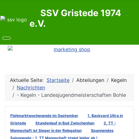
SSV Gristede 1974
e.V.
Aktuelle Seite:
Startseite
Abteilungen
Kegeln
Nachrichten
- Kegeln - Landesjugendmeisterschaften Bohle
Flohmarktwochenende im September
1. Backyard Ultra in
Gristede
Stundenlauf in Bad Zwischenhan
2. TT -
Mannschaft ist Sieger in der Relegation
Spannendes
Saisonende - 1. TT Mannschaft steigt leider ab !