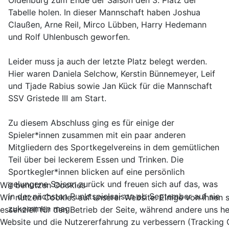
Oldenburg zum Ende der Saison den 3. Platz der
Tabelle holen. In dieser Mannschaft haben Joshua
Claußen, Arne Reil, Mirco Lübben, Harry Hedemann
und Rolf Uhlenbusch geworfen.
Leider muss ja auch der letzte Platz belegt werden.
Hier waren Daniela Selchow, Kerstin Bünnemeyer, Leif
und Tjade Rabius sowie Jan Kück für die Mannschaft
SSV Gristede III am Start.
Zu diesem Abschluss ging es für einige der
Spieler*innen zusammen mit ein paar anderen
Mitgliedern des Sportkegelvereins in dem gemütlichen
Teil über bei leckerem Essen und Trinken. Die
Sportkegler*innen blicken auf eine persönlich
gelungene Saison zurück und freuen sich auf das, was
Wir benutzen Cookies
in der nächsten Punktspielsaison ab September auf sie
Wir nutzen Cookies auf unserer Website. Einige von ihnen 
zukommen mag.
essenziell für den Betrieb der Seite, während andere uns he
Website und die Nutzererfahrung zu verbessern (Tracking 