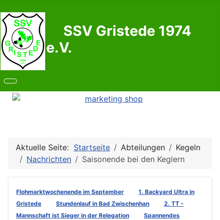
SSV Gristede 1974
e.V.
Aktuelle Seite:
Startseite
Abteilungen
Kegeln
Nachrichten
Saisonende bei den Keglern
Flohmarktwochenende im September
1. Backyard Ultra in
Gristede
Stundenlauf in Bad Zwischenhan
2. TT -
Mannschaft ist Sieger in der Relegation
Spannendes