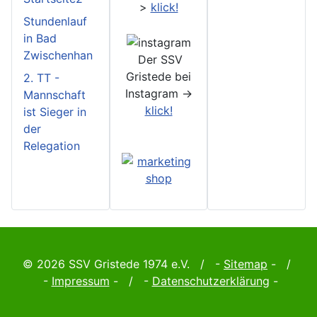
>
klick!
Stundenlauf
in Bad
Zwischenhan
Der SSV
Gristede bei
2. TT -
Instagram ->
Mannschaft
klick!
ist Sieger in
der
Relegation
© 2026 SSV Gristede 1974 e.V. / -
Sitemap
- /
-
Impressum
- / -
Datenschutzerklärung
-