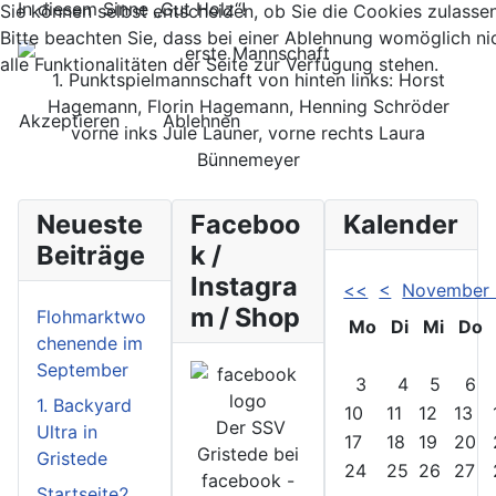
In diesem Sinne „Gut Holz“!
Sie können selbst entscheiden, ob Sie die Cookies zulasse
Bitte beachten Sie, dass bei einer Ablehnung womöglich ni
alle Funktionalitäten der Seite zur Verfügung stehen.
1. Punktspielmannschaft von hinten links: Horst
Hagemann, Florin Hagemann, Henning Schröder
Akzeptieren
Ablehnen
vorne inks Jule Launer, vorne rechts Laura
Bünnemeyer
Neueste
Faceboo
Kalender
Beiträge
k /
Instagra
<<
<
November
m / Shop
Flohmarktwo
Mo
Di
Mi
Do
chenende im
September
3
4
5
6
1. Backyard
10
11
12
13
Der SSV
Ultra in
17
18
19
20
Gristede bei
Gristede
24
25
26
27
facebook -
Startseite2