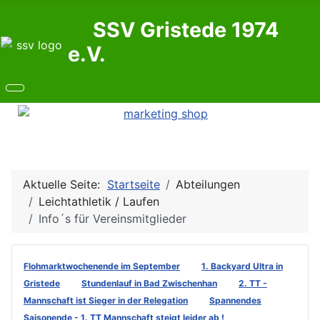
SSV Gristede 1974
e.V.
Aktuelle Seite:
Startseite
Abteilungen
Leichtathletik / Laufen
Info´s für Vereinsmitglieder
Flohmarktwochenende im September
1. Backyard Ultra in
Gristede
Stundenlauf in Bad Zwischenhan
2. TT -
Mannschaft ist Sieger in der Relegation
Spannendes
Saisonende - 1. TT Mannschaft steigt leider ab !