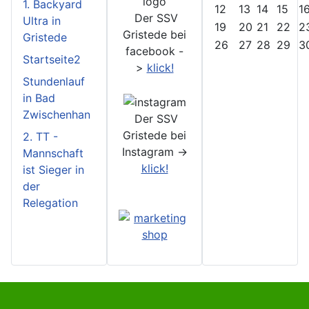
1. Backyard
12
13
14
15
1
Der SSV
Ultra in
19
20
21
22
2
Gristede bei
Gristede
26
27
28
29
3
facebook -
Startseite2
>
klick!
Stundenlauf
in Bad
Zwischenhan
Der SSV
Gristede bei
2. TT -
Instagram ->
Mannschaft
klick!
ist Sieger in
der
Relegation