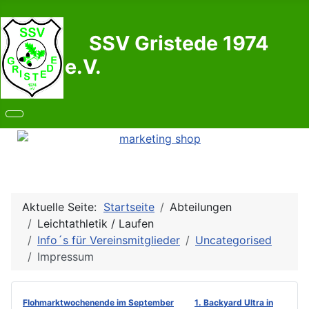
SSV Gristede 1974
e.V.
Aktuelle Seite:
Startseite
Abteilungen
Leichtathletik / Laufen
Info´s für Vereinsmitglieder
Uncategorised
Impressum
Flohmarktwochenende im September
1. Backyard Ultra in