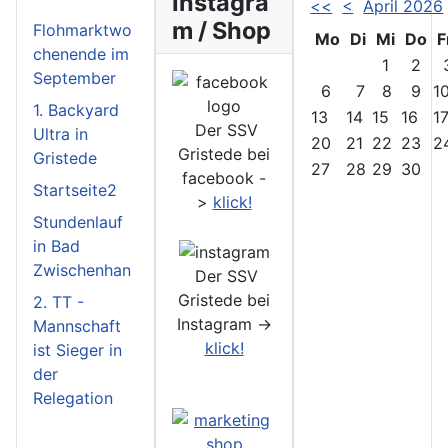
Instagra
<<
<
April 2026
m / Shop
Flohmarktwo
Mo
Di
Mi
Do
F
chenende im
1
2
September
6
7
8
9
1
1. Backyard
13
14
15
16
1
Der SSV
Ultra in
20
21
22
23
2
Gristede bei
Gristede
27
28
29
30
facebook -
Startseite2
>
klick!
Stundenlauf
in Bad
Zwischenhan
Der SSV
Gristede bei
2. TT -
Instagram ->
Mannschaft
klick!
ist Sieger in
der
Relegation