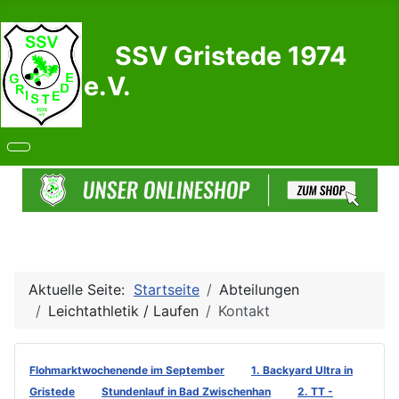
SSV Gristede 1974
e.V.
Aktuelle Seite:
Startseite
Abteilungen
Leichtathletik / Laufen
Kontakt
Flohmarktwochenende im September
1. Backyard Ultra in
Gristede
Stundenlauf in Bad Zwischenhan
2. TT -