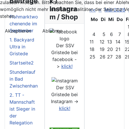
Beiträge
k /
zulassen möchten. Bitte beachten Sie, dass bei einer Able
Instagra
womöglich nicht mehr alle Funktionalitäten der Seite zur 
<<
<
Mai 2026
m / Shop
stehen.
Flohmarktwo
Mo
Di
Mi
Do
F
chenende im
September
Akzeptieren
Ablehnen
4
5
6
7
1. Backyard
11
12
13
14
1
Der SSV
Ultra in
18
19
20
21
2
Gristede bei
Gristede
25
26
27
28
2
facebook -
Startseite2
>
klick!
Stundenlauf
in Bad
Zwischenhan
Der SSV
Gristede bei
2. TT -
Instagram ->
Mannschaft
klick!
ist Sieger in
der
Relegation