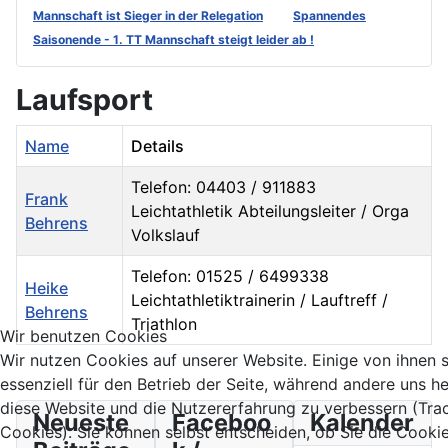
Mannschaft ist Sieger in der Relegation
Spannendes
Saisonende - 1. TT Mannschaft steigt leider ab !
Laufsport
Name
Details
Telefon: 04403 / 911883
Frank
Leichtathletik Abteilungsleiter / Orga
Behrens
Volkslauf
Telefon: 01525 / 6499338
Heike
Leichtathletiktrainerin / Lauftreff /
Behrens
Triathlon
Wir benutzen Cookies
Kontakte,
Wir nutzen Cookies auf unserer Website. Einige von ihnen 
essenziell für den Betrieb der Seite, während andere uns he
diese Website und die Nutzererfahrung zu verbessern (Tra
Neueste
Faceboo
Kalender
Cookies). Sie können selbst entscheiden, ob Sie die Cooki