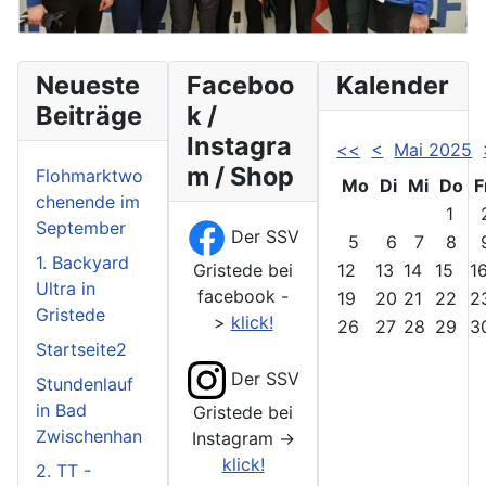
Neueste
Faceboo
Kalender
Beiträge
k /
Instagra
<<
<
Mai 2025
m / Shop
Flohmarktwo
Mo
Di
Mi
Do
F
chenende im
1
September
Der SSV
5
6
7
8
1. Backyard
Gristede bei
12
13
14
15
1
Ultra in
facebook -
19
20
21
22
2
Gristede
>
klick!
26
27
28
29
3
Startseite2
Der SSV
Stundenlauf
in Bad
Gristede bei
Zwischenhan
Instagram ->
klick!
2. TT -