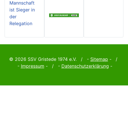
Mannschaft
ist Sieger in
der
Relegation
© 2026 SSV Gristede 1974 e.V. / -
Sitemap
- /
-
Impressum
- / -
Datenschutzerklärung
-