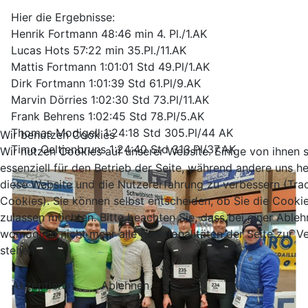
Hier die Ergebnisse:
Henrik Fortmann 48:46 min 4. Pl./1.AK
Lucas Hots 57:22 min 35.Pl./11.AK
Mattis Fortmann 1:01:01 Std 49.Pl/1.AK
Dirk Fortmann 1:01:39 Std 61.Pl/9.AK
Marvin Dörries 1:02:30 Std 73.Pl/11.AK
Frank Behrens 1:02:45 Std 78.Pl/5.AK
Thomas Modigell 1:24:18 Std 305.Pl/44 AK
Wir benutzen Cookies
Timo Oeltjenbruns 1:24:40 Std 313.Pl/37.AK
Wir nutzen Cookies auf unserer Website. Einige von ihnen 
essenziell für den Betrieb der Seite, während andere uns he
diese Website und die Nutzererfahrung zu verbessern (Tra
Cookies). Sie können selbst entscheiden, ob Sie die Cooki
zulassen möchten. Bitte beachten Sie, dass bei einer Able
womöglich nicht mehr alle Funktionalitäten der Seite zur 
stehen.
Akzeptieren
Ablehnen