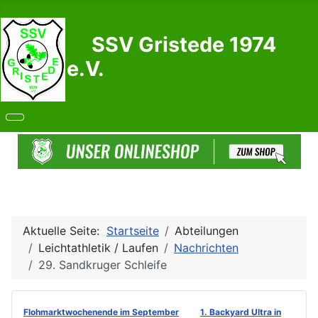
SSV Gristede 1974
e.V.
Aktuelle Seite:
Startseite
Abteilungen
Leichtathletik / Laufen
Nachrichten
29. Sandkruger Schleife
Flohmarktwochenende im September
1. Backyard Ultra in