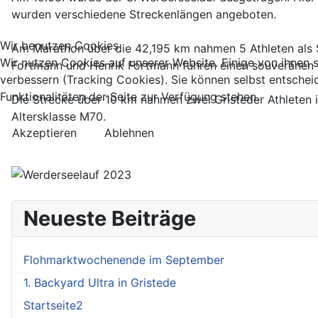
wurden verschiedene Streckenlängen angeboten.
Wir benutzen Cookies
Am Marathon über die 42,195 km nahmen 5 Athleten als Sta
Wir nutzen Cookies auf unserer Website. Einige von ihnen s
Fortmann und Henrik Fortmann fuhren einen souveränen Si
verbessern (Tracking Cookies). Sie können selbst entschei
Funktionalitäten der Seite zur Verfügung stehen.
Die Strecke über 10 km nahmen zwei Gristeder Athleten in
Altersklasse M70.
Akzeptieren
Ablehnen
Neueste Beiträge
Flohmarktwochenende im September
1. Backyard Ultra in Gristede
Startseite2