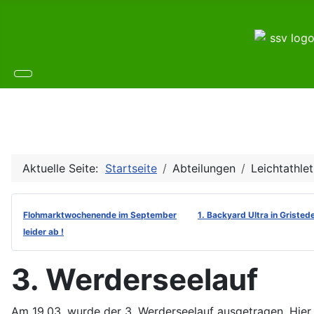
Aktuelle Seite:
Startseite
Abteilungen
Leichtathlet
Flohmarktwochenende im September
1. Backyard Ultra in Gristed
leider ab !
3. Werderseelauf
Am 19.03. wurde der 3. Werderseelauf ausgetragen. Hier