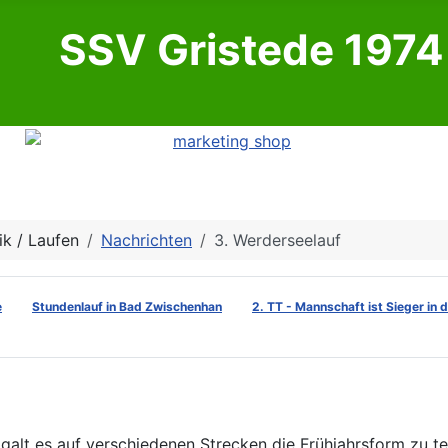
SSV Gristede 1974 
ik / Laufen
Nachrichten
3. Werderseelauf
e
Stundenlauf in Bad Zwischenhan
2. TT - Mannschaft ist Sieger in 
 galt es auf verschiedenen Strecken die Frühjahrsform zu 