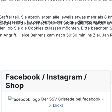
ffel teil. Sie absolvierten alle jeweils etwas mehr als 8 k
ind essenziell für den Betrieb der Seite, während andere u
eg ein und kamen nach 3:04:51 Std ins Ziel. Sie hatten kn
den, ob Sie die Cookies zulassen möchten. Bitte beachten S
 Angriff. Heike Behrens kam nach 59:30 min ins Ziel. Jan R
Facebook / Instagram /
Shop
Der SSV Gristede bei facebook -
>
klick!