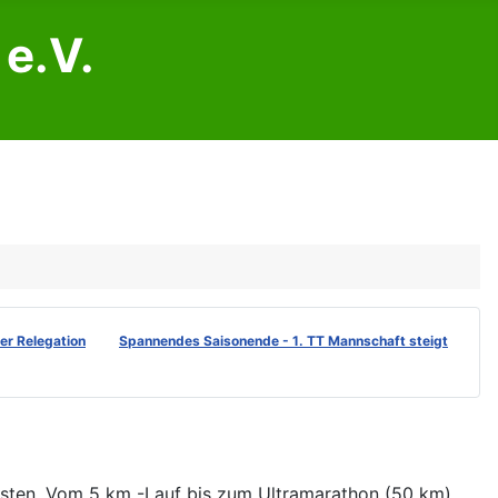
e.V.
der Relegation
Spannendes Saisonende - 1. TT Mannschaft steigt
testen. Vom 5 km -Lauf bis zum Ultramarathon (50 km)