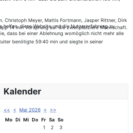
m. Christoph Meyer, Mattis Fortmann, Jasper Rittner, Dirk
ns helfen, diese Website und die Nutzererfahrung zu
app 14 min Vorsprung auf die zweitplatziere Mannschaft.
ie, dass bei einer Ablehnung womöglich nicht mehr alle
uiter benötigte 59:40 min und siegte in seiner
Kalender
<<
<
Mai 2026
>
>>
Mo
Di
Mi
Do
Fr
Sa
So
1
2
3