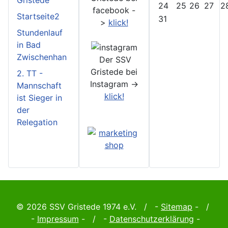
24
25
26
27
2
facebook -
Startseite2
31
>
klick!
Stundenlauf
in Bad
Zwischenhan
Der SSV
Gristede bei
2. TT -
Instagram ->
Mannschaft
klick!
ist Sieger in
der
Relegation
© 2026 SSV Gristede 1974 e.V. / -
Sitemap
- /
-
Impressum
- / -
Datenschutzerklärung
-