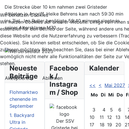
Die Strecke über 10 km nahmen zwei Gristeder
Athleten in Angriff. Heike Behrens kam nach 59:30 min
Wir benutzen Cookies
ins Ziel. Jan Ruiter benötigte 59:40 min und siegte in
Wir nutzen Cookies auf unserer Website. Einige von ihnen 
seiner Altersklasse M70.
essenziell für den Betrieb der Seite, während andere uns he
diese Website und die Nutzererfahrung zu verbessern (Tra
Cookies). Sie können selbst entscheiden, ob Sie die Cooki
zulassen möchten. Bitte beachten Sie, dass bei einer Able
womöglich nicht mehr alle Funktionalitäten der Seite zur 
stehen.
Neueste
Faceboo
Kalender
Beiträge
k /
Akzeptieren
Ablehnen
Instagra
<<
<
Mai 2027
m / Shop
Flohmarktwo
Mo
Di
Mi
Do
F
chenende im
September
3
4
5
6
1. Backyard
10
11
12
13
1
Der SSV
Ultra in
17
18
19
20
2
Gristede bei
Gristede