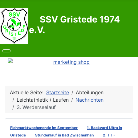
SSV Gristede 1974
e.V.
Aktuelle Seite:
Startseite
Abteilungen
Leichtathletik / Laufen
Nachrichten
3. Werderseelauf
Flohmarktwochenende im September
1. Backyard Ultra in
Gristede
Stundenlauf in Bad Zwischenhan
2. TT -