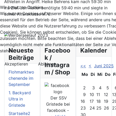
Athleten in Angriff. Heike Behrens kam nach 59:30 min
Wir benutzen Cookies
ins Ziel. Jan Ruiter benötigte 59:40 min und siegte in
Wir nutzen Cookies auf unserer Website. Einige von ihnen 
seiner Altersklasse M70.
essenziell für den Betrieb der Seite, während andere uns he
diese Website und die Nutzererfahrung zu verbessern (Tra
Cookies). Sie können selbst entscheiden, ob Sie die Cooki
zulassen möchten. Bitte beachten Sie, dass bei einer Able
womöglich nicht mehr alle Funktionalitäten der Seite zur 
Neueste
Faceboo
Kalender
stehen.
Beiträge
k /
Instagra
Akzeptieren
Ablehnen
<<
<
Juni 2025
m / Shop
Flohmarktwo
Mo
Di
Mi
Do
F
chenende im
September
2
3
4
5
1. Backyard
9
10
11
12
1
Der SSV
Ultra in
16
17
18
19
2
Gristede bei
Gristede
23
24
25
26
2
facebook -
Startseite2
30