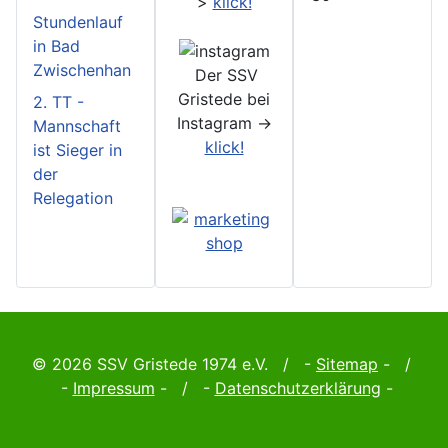
>
klick!
Stundenlauf
in Bad
Zwischenhan
Der SSV
Gristede bei
2. TT -
Instagram ->
Mannschaft
klick!
ist Sieger in
der
Relegation
© 2026 SSV Gristede 1974 e.V. / -
Sitemap
- /
-
Impressum
- / -
Datenschutzerklärung
-