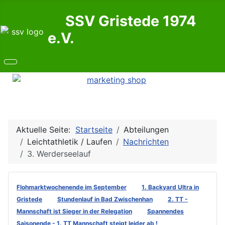
SSV Gristede 1974
e.V.
Aktuelle Seite:
Startseite
Abteilungen
Leichtathletik / Laufen
Nachrichten
3. Werderseelauf
Flohmarktwochenende im September
1. Backyard Ultra in
Gristede
Stundenlauf in Bad Zwischenhan
2. TT -
Mannschaft ist Sieger in der Relegation
Spannendes
Saisonende - 1. TT Mannschaft steigt leider ab !