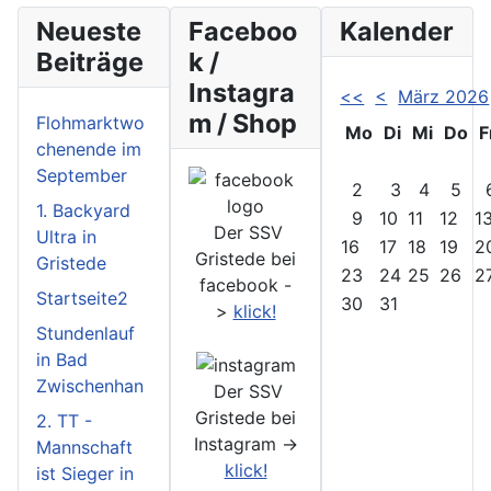
Neueste
Faceboo
Kalender
Beiträge
k /
Instagra
<<
<
März 2026
m / Shop
Flohmarktwo
Mo
Di
Mi
Do
F
chenende im
September
2
3
4
5
1. Backyard
9
10
11
12
1
Der SSV
Ultra in
16
17
18
19
2
Gristede bei
Gristede
23
24
25
26
2
facebook -
Startseite2
30
31
>
klick!
Stundenlauf
in Bad
Zwischenhan
Der SSV
Gristede bei
2. TT -
Instagram ->
Mannschaft
klick!
ist Sieger in