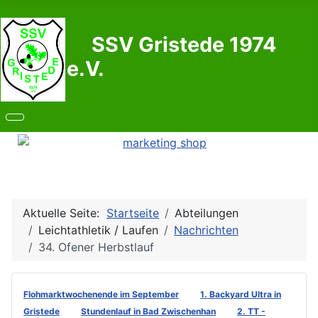
SSV Gristede 1974
e.V.
Aktuelle Seite:
Startseite
Abteilungen
Leichtathletik / Laufen
Nachrichten
34. Ofener Herbstlauf
Flohmarktwochenende im September
1. Backyard Ultra in
Gristede
Stundenlauf in Bad Zwischenhan
2. TT -