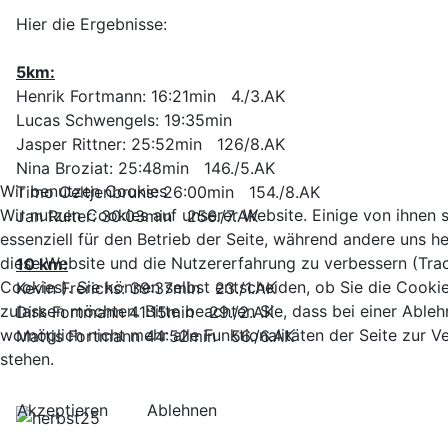
Hier die Ergebnisse:
5km:
Henrik Fortmann: 16:21min 4./3.AK
Lucas Schwengels: 19:35min
Jasper Rittner: 25:52min 126/8.AK
Nina Broziat: 25:48min 146./5.AK
Wir benutzen Cookies
Timo Oeltjenbruns: 26:00min 154./8.AK
Wir nutzen Cookies auf unserer Website. Einige von ihnen 
Jan Ruiter: 30:03min 256./7.AK
essenziell für den Betrieb der Seite, während andere uns he
diese Website und die Nutzererfahrung zu verbessern (Tra
10 km:
Cookies). Sie können selbst entscheiden, ob Sie die Cooki
Kevin Frerichs: 39:37min 23./1.AK
zulassen möchten. Bitte beachten Sie, dass bei einer Able
Dirk Fortmann 41:15min 29./2.AK
womöglich nicht mehr alle Funktionalitäten der Seite zur 
Mattis Fortmann 44:52min 56./6.AK
stehen.
Akzeptieren
Ablehnen