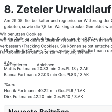
8. Zeteler Urwaldlauf
Am 29.05. fiel bei kalter und regnerischer Witterung de
geboten, sowie die 7,5 km Walkingstrecke. Gemeldet war
Wir benutzen Cookies
Beim Walking vertrat Ingrid Kautscher den SSV und freute 
Wir nutzen Cookies auf unserer Website. Einige von ihnen s
verbessern (Tracking Cookies). Sie können selbst entschei
Über die 5 +10 km - Distanz vertrat Familie Fortmann den 
Funktionalitäten der Seite zur Verfügung stehen.
5 km:
Akzeptieren
Ablehnen
Mattis Fortmann: 20:33 min Ges.Pl. 13 / 2.AK
Bianca Fortmann: 32:03 min Ges.Pl.83 / 3.AK
10km:
Henrik Fortmann: 40:22 min Ges.Pl.6 / 1.AK
Dirk Fortmann: 42:20 min Ges.Pl.10 / 3.AK
Neueste Beiträge