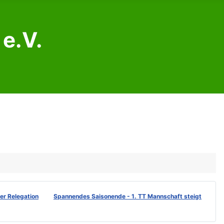
e.V.
der Relegation
Spannendes Saisonende - 1. TT Mannschaft steigt