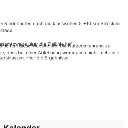
rei Kinderläufen noch die klassischen 5 +10 km Strecken
stede.
samtzweite über die Ziellinie lief.
ns helfen, diese Website und die Nutzererfahrung zu
ie, dass bei einer Ablehnung womöglich nicht mehr alle
tersklassen. Hier die Ergebnisse:
Kalender