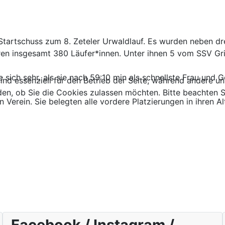
r Startschuss zum 8. Zeteler Urwaldlauf. Es wurden neben d
en insgesamt 380 Läufer*innen. Unter ihnen 5 vom SSV Gri
sich sehr, als sie nach 59:10 min als schnellste Frau und Ge
ind essenziell für den Betrieb der Seite, während andere u
den, ob Sie die Cookies zulassen möchten. Bitte beachten S
Verein. Sie belegten alle vordere Platzierungen in ihren Al
Facebook / Instagram /