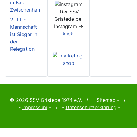
in Bad
Zwischenhan
Der SSV
Gristede bei
2. TT -
Instagram ->
Mannschaft
klick!
ist Sieger in
der
Relegation
© 2026 SSV Gristede 1974 e.V. / -
Sitemap
- /
-
Impressum
- / -
Datenschutzerklärung
-