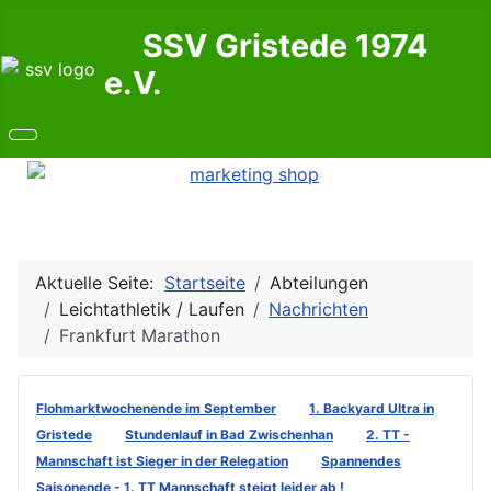
SSV Gristede 1974
e.V.
Aktuelle Seite:
Startseite
Abteilungen
Leichtathletik / Laufen
Nachrichten
Frankfurt Marathon
Flohmarktwochenende im September
1. Backyard Ultra in
Gristede
Stundenlauf in Bad Zwischenhan
2. TT -
Mannschaft ist Sieger in der Relegation
Spannendes
Saisonende - 1. TT Mannschaft steigt leider ab !