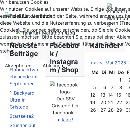
Wir benutzen Cookies
Wir nutzen Cookies auf unserer Website. Einige von ihnen 
essenziell für den Betrieb der Seite, während andere uns he
diese Website und die Nutzererfahrung zu verbessern (Tra
Cookies). Sie können selbst entscheiden, ob Sie die Cooki
zulassen möchten. Bitte beachten Sie, dass bei einer Able
womöglich nicht mehr alle Funktionalitäten der Seite zur 
Neueste
Faceboo
Kalender
stehen.
Beiträge
k /
Instagra
<<
<
Mai 2025
Akzeptieren
Ablehnen
m / Shop
Flohmarktwo
Mo
Di
Mi
Do
F
chenende im
1
September
5
6
7
8
1. Backyard
12
13
14
15
1
Der SSV
Ultra in
19
20
21
22
2
Gristede bei
Gristede
26
27
28
29
3
facebook -
Startseite2
>
klick!
Stundenlauf