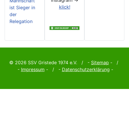
Mannschaft
klick!
ist Sieger in
der
Relegation
© 2026 SSV Gristede 1974 e.V. / -
Sitemap
- /
-
Impressum
- / -
Datenschutzerklärung
-