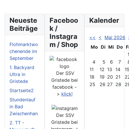
Neueste
Faceboo
Kalender
Beiträge
k /
Instagra
<<
<
Mai 2026
m / Shop
Flohmarktwo
Mo
Di
Mi
Do
F
chenende im
September
4
5
6
7
1. Backyard
11
12
13
14
1
Der SSV
Ultra in
18
19
20
21
2
Gristede bei
Gristede
25
26
27
28
2
facebook -
Startseite2
>
klick!
Stundenlauf
in Bad
Zwischenhan
Der SSV
Gristede bei
2. TT -
Instagram ->