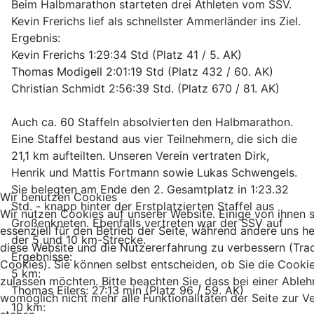
Beim Halbmarathon starteten drei Athleten vom SSV.
Kevin Frerichs lief als schnellster Ammerländer ins Ziel.
Ergebnis:
Kevin Frerichs 1:29:34 Std (Platz 41 / 5. AK)
Thomas Modigell 2:01:19 Std (Platz 432 / 60. AK)
Christian Schmidt 2:56:39 Std. (Platz 670 / 81. AK)
Auch ca. 60 Staffeln absolvierten den Halbmarathon.
Eine Staffel bestand aus vier Teilnehmern, die sich die
21,1 km aufteilten. Unseren Verein vertraten Dirk,
Henrik und Mattis Fortmann sowie Lukas Schwengels.
Sie belegten am Ende den 2. Gesamtplatz in 1:23.32
Wir benutzen Cookies
Std. - knapp hinter der Erstplatzierten Staffel aus
Wir nutzen Cookies auf unserer Website. Einige von ihnen 
Großenkneten. Ebenfalls vertreten war der SSV auf
essenziell für den Betrieb der Seite, während andere uns he
der 5 und 10 km-Strecke.
diese Website und die Nutzererfahrung zu verbessern (Tra
Ergebnisse:
Cookies). Sie können selbst entscheiden, ob Sie die Cooki
5 km:
zulassen möchten. Bitte beachten Sie, dass bei einer Able
Thomas Eilers: 27:13 min (Platz 96 / 59. AK)
womöglich nicht mehr alle Funktionalitäten der Seite zur 
10 km: