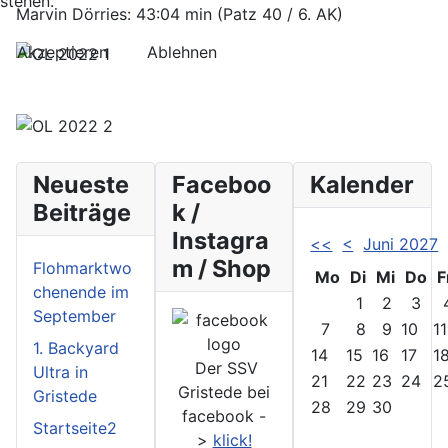
stehen.
Marvin Dörries: 43:04 min (Patz 40 / 6. AK)
Akzeptieren
Ablehnen
Neueste
Faceboo
Kalender
Beiträge
k /
Instagra
<<
<
Juni 2027
m / Shop
Flohmarktwo
Mo
Di
Mi
Do
F
chenende im
1
2
3
September
7
8
9
10
11
1. Backyard
14
15
16
17
1
Der SSV
Ultra in
21
22
23
24
2
Gristede bei
Gristede
28
29
30
facebook -
Startseite2
>
klick!