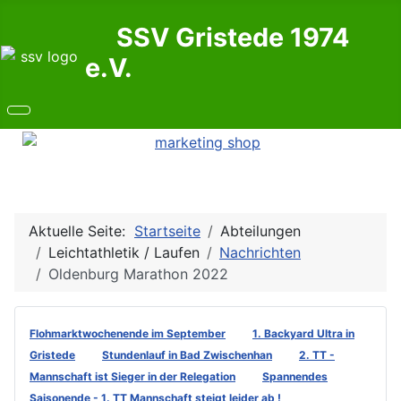
SSV Gristede 1974
e.V.
Aktuelle Seite:
Startseite
Abteilungen
Leichtathletik / Laufen
Nachrichten
Oldenburg Marathon 2022
Flohmarktwochenende im September
1. Backyard Ultra in
Gristede
Stundenlauf in Bad Zwischenhan
2. TT -
Mannschaft ist Sieger in der Relegation
Spannendes
Saisonende - 1. TT Mannschaft steigt leider ab !