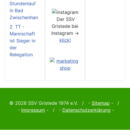
Stundenlauf
in Bad
Zwischenhan
Der SSV
Gristede bei
2. TT -
Instagram ->
Mannschaft
klick!
ist Sieger in
der
Relegation
© 2026 SSV Gristede 1974 e.V. / -
Sitemap
- /
-
Impressum
- / -
Datenschutzerklärung
-