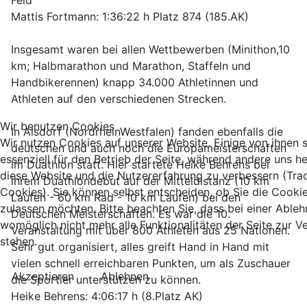
Feld
Mattis Fortmann: 1:36:22 h Platz 874 (185.AK)
Insgesamt waren bei allen Wettbewerben (Minithon,10
km; Halbmarathon und Marathon, Staffeln und
Handbikerennen) knapp 34.000 Athletinnen und
Athleten auf den verschiedenen Strecken.
Wir benutzen Cookies
In Alsdorf (NordrheinWestfalen) fanden ebenfalls die
Wir nutzen Cookies auf unserer Website. Einige von ihnen 
deutschen und auch noch die Europameisterschaften
essenziell für den Betrieb der Seite, während andere uns he
im Duathlon statt. Hier startete Heike Behrens bei
diese Website und die Nutzererfahrung zu verbessern (Tra
ihrem Duathlondebut auf der Mitteldistanz (10 km
Cookies). Sie können selbst entscheiden, ob Sie die Cooki
Laufen - 60 km Rad - 10 km Laufen) bei den
zulassen möchten. Bitte beachten Sie, dass bei einer Able
Deutschen Meisterschaften. Es war die 10.
womöglich nicht mehr alle Funktionalitäten der Seite zur 
Veranstaltung mit über 800 Athleten aus 25 Nationen.
stehen.
Sehr gut organisiert, alles greift Hand in Hand mit
vielen schnell erreichbaren Punkten, um als Zuschauer
Akzeptieren
Ablehnen
die Sportler unterstützen zu können.
Heike Behrens: 4:06:17 h (8.Platz AK)