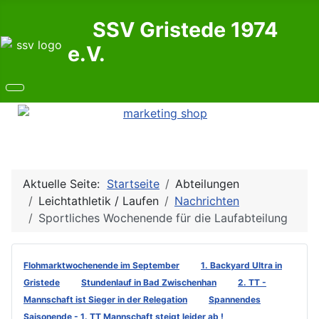
SSV Gristede 1974
e.V.
Aktuelle Seite:
Startseite
Abteilungen
Leichtathletik / Laufen
Nachrichten
Sportliches Wochenende für die Laufabteilung
Flohmarktwochenende im September
1. Backyard Ultra in
Gristede
Stundenlauf in Bad Zwischenhan
2. TT -
Mannschaft ist Sieger in der Relegation
Spannendes
Saisonende - 1. TT Mannschaft steigt leider ab !