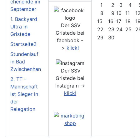
chenende im
1
2
3
4
September
8
9
10
11
1
1. Backyard
15
16
17
18
1
Der SSV
Ultra in
22
23
24
25
2
Gristede bei
Gristede
29
30
facebook -
Startseite2
>
klick!
Stundenlauf
in Bad
Zwischenhan
Der SSV
Gristede bei
2. TT -
Instagram ->
Mannschaft
klick!
ist Sieger in
der
Relegation