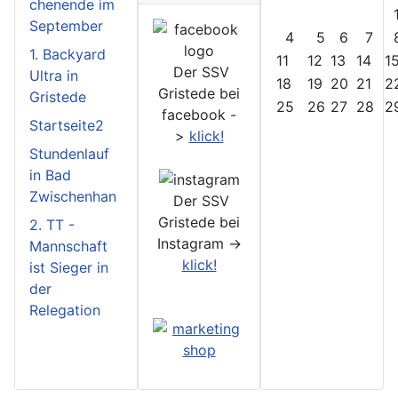
chenende im
September
4
5
6
7
1. Backyard
11
12
13
14
1
Der SSV
Ultra in
18
19
20
21
2
Gristede bei
Gristede
25
26
27
28
2
facebook -
Startseite2
>
klick!
Stundenlauf
in Bad
Zwischenhan
Der SSV
Gristede bei
2. TT -
Instagram ->
Mannschaft
klick!
ist Sieger in
der
Relegation