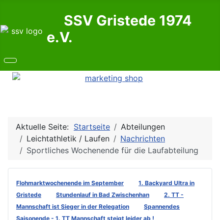
SSV Gristede 1974
e.V.
Aktuelle Seite:
Startseite
Abteilungen
Leichtathletik / Laufen
Nachrichten
Sportliches Wochenende für die Laufabteilung
Flohmarktwochenende im September
1. Backyard Ultra in
Gristede
Stundenlauf in Bad Zwischenhan
2. TT -
Mannschaft ist Sieger in der Relegation
Spannendes
Saisonende - 1. TT Mannschaft steigt leider ab !