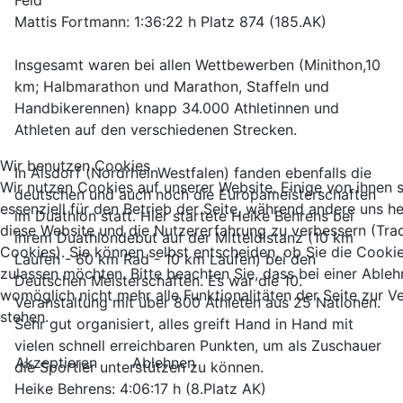
Feld
Mattis Fortmann: 1:36:22 h Platz 874 (185.AK)
Insgesamt waren bei allen Wettbewerben (Minithon,10
km; Halbmarathon und Marathon, Staffeln und
Handbikerennen) knapp 34.000 Athletinnen und
Athleten auf den verschiedenen Strecken.
Wir benutzen Cookies
In Alsdorf (NordrheinWestfalen) fanden ebenfalls die
Wir nutzen Cookies auf unserer Website. Einige von ihnen 
deutschen und auch noch die Europameisterschaften
essenziell für den Betrieb der Seite, während andere uns he
im Duathlon statt. Hier startete Heike Behrens bei
diese Website und die Nutzererfahrung zu verbessern (Tra
ihrem Duathlondebut auf der Mitteldistanz (10 km
Cookies). Sie können selbst entscheiden, ob Sie die Cooki
Laufen - 60 km Rad - 10 km Laufen) bei den
zulassen möchten. Bitte beachten Sie, dass bei einer Able
Deutschen Meisterschaften. Es war die 10.
womöglich nicht mehr alle Funktionalitäten der Seite zur 
Veranstaltung mit über 800 Athleten aus 25 Nationen.
stehen.
Sehr gut organisiert, alles greift Hand in Hand mit
vielen schnell erreichbaren Punkten, um als Zuschauer
Akzeptieren
Ablehnen
die Sportler unterstützen zu können.
Heike Behrens: 4:06:17 h (8.Platz AK)