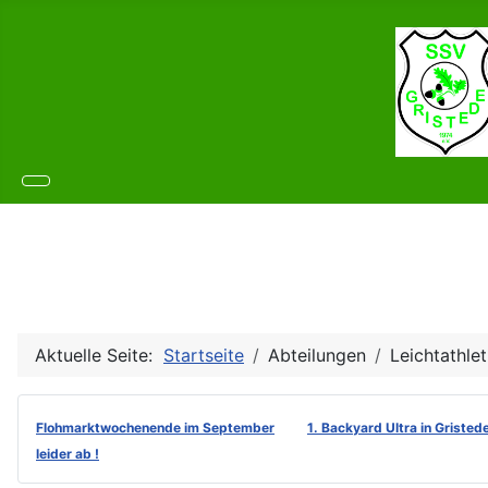
Aktuelle Seite:
Startseite
Abteilungen
Leichtathlet
Flohmarktwochenende im September
1. Backyard Ultra in Gristed
leider ab !