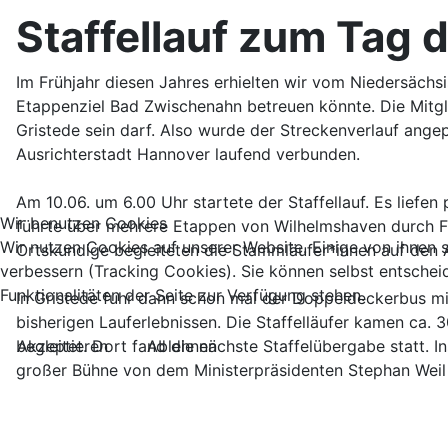
Staffellauf zum Tag 
Im Frühjahr diesen Jahres erhielten wir vom Niedersächs
Etappenziel Bad Zwischenahn betreuen könnte. Die Mitglie
Gristede sein darf. Also wurde der Streckenverlauf ange
Ausrichterstadt Hannover laufend verbunden.
Am 10.06. um 6.00 Uhr startete der Staffellauf. Es liefe
Wir benutzen Cookies
führte über mehrere Etappen von Wilhelmshaven durch Fr
Wir nutzen Cookies auf unserer Website. Einige von ihnen s
Ortskundige begleiteten die Stammläufer*innen auf den 
verbessern (Tracking Cookies). Sie können selbst entschei
Funktionalitäten der Seite zur Verfügung stehen.
In Gristede fuhr dann schon mal der Doppeldeckerbus mit
bisherigen Lauferlebnissen. Die Staffelläufer kamen ca.
Akzeptieren
Ablehnen
begleitet. Dort fand die nächste Staffelübergabe statt.
großer Bühne von dem Ministerpräsidenten Stephan Wei