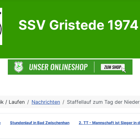
SSV Gristede 1974 
ik / Laufen
Nachrichten
Staffellauf zum Tag der Niede
e
Stundenlauf in Bad Zwischenhan
2. TT - Mannschaft ist Sieger in 