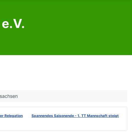
e.V.
rsachsen
der Relegation
Spannendes Saisonende - 1. TT Mannschaft steigt