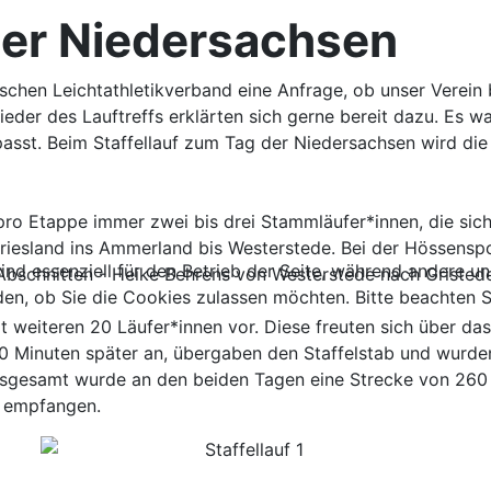
der Niedersachsen
ischen Leichtathletikverband eine Anfrage, ob unser Verein
der des Lauftreffs erklärten sich gerne bereit dazu. Es war
passt. Beim Staffellauf zum Tag der Niedersachsen wird di
n pro Etappe immer zwei bis drei Stammläufer*innen, die si
iesland ins Ammerland bis Westerstede. Bei der Hössenspo
ind essenziell für den Betrieb der Seite, während andere u
Abschnitten - Heike Behrens von Westerstede nach Gristed
den, ob Sie die Cookies zulassen möchten. Bitte beachten S
 weiteren 20 Läufer*innen vor. Diese freuten sich über das
 30 Minuten später an, übergaben den Staffelstab und wurd
 Insgesamt wurde an den beiden Tagen eine Strecke von 260 
l empfangen.