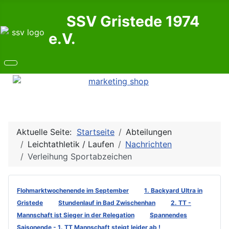
SSV Gristede 1974
e.V.
Aktuelle Seite:
Startseite
Abteilungen
Leichtathletik / Laufen
Nachrichten
Verleihung Sportabzeichen
Flohmarktwochenende im September
1. Backyard Ultra in
Gristede
Stundenlauf in Bad Zwischenhan
2. TT -
Mannschaft ist Sieger in der Relegation
Spannendes
Saisonende - 1. TT Mannschaft steigt leider ab !