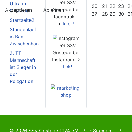
Der SSV
Ultra in
20
21
22
23
2
Gristede bei
Akzeptieren
Ablehnen
Gristede
27
28
29
30
3
facebook -
Startseite2
>
klick!
Stundenlauf
in Bad
Zwischenhan
Der SSV
Gristede bei
2. TT -
Instagram ->
Mannschaft
klick!
ist Sieger in
der
Relegation
© 2026 SSV Gristede 1974 e.V. / -
Sitemap
- /