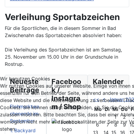
Verleihung Sportabzeichen
Für die Sportlichen, die in diesem Sommer in Bad
Zwischenahn das Sportabzeichen absolviert haben:
Die Verleihung des Sportabzeichen ist am Samstag,
25. November um 15.00 Uhr in der Grundschule in
Rostrup.
Wir benutzen Cookies
Neueste
Faceboo
Kalender
Wir nutzen Cookies auf unserer Website. Einige von ihnen 
Beiträge
k /
essenziell für den Betrieb der Seite, während andere uns he
Instagra
<<
<
Januar 20
diese Website und die Nutzererfahrung zu verbessern (Tra
m / Shop
Flohmarktwo
Cookies). Sie können selbst entscheiden, ob Sie die Cooki
Mo
Di
Mi
Do
F
chenende im
zulassen möchten. Bitte beachten Sie, dass bei einer Able
1
2
September
womöglich nicht mehr alle Funktionalitäten der Seite zur 
6
7
8
9
1
stehen.
1. Backyard
13
14
15
16
1