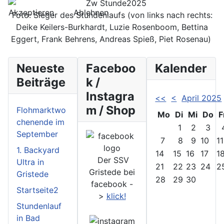
Akzeptieren
Ablehnen
Foto: Sieger des Stundenlaufs (von links nach rechts:
Deike Keilers-Burkhardt, Luzie Rosenboom, Bettina
Eggert, Frank Behrens, Andreas Spieß, Piet Rosenau)
Neueste
Faceboo
Kalender
Beiträge
k /
Instagra
<<
<
April 2025
m / Shop
Flohmarktwo
Mo
Di
Mi
Do
F
chenende im
1
2
3
September
7
8
9
10
11
1. Backyard
14
15
16
17
1
Der SSV
Ultra in
21
22
23
24
2
Gristede bei
Gristede
28
29
30
facebook -
Startseite2
>
klick!
Stundenlauf
in Bad