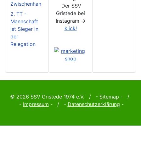
Zwischenhan
Der SSV
Gristede bei
2. TT -
Instagram ->
Mannschaft
klick!
ist Sieger in
der
Relegation
© 2026 SSV Gristede 1974 e.V. / -
Sitemap
- /
-
Impressum
- / -
Datenschutzerklärung
-