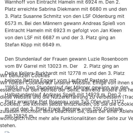
Warnhoff von Eintracht Hameln mit 6924 m. Den 2.
Platz erreichte Sabrina Diekmann mit 6680 m und den
3. Platz Susanne Schmitz von den LSF Oldenburg mit
6573 m. Bei den Männern gewann Andreas Spieß von
Eintracht Hameln mit 6923 m gefolgt von Jan Kleen
von den LSF mit 6687 m und der 3. Platz ging an
Stefan Köpp mit 6649 m.
Den Stundenlauf der Frauen gewann Luzie Rosenboom
vom BV Garrel mit 13023 m. Der 2. Platz ging an
Deike Keilers-Burkhardt mit 12778 m und den 3. Platz
Wir benutzen Cookies
belegte Bettina Eggert vom Lauftreff Rastede mit
Wir nutzen Cookies auf unserer Website. Einige von ihnen 
11863 m. Den Stundenlauf der Männer gewann wie den
essenziell für den Betrieb der Seite, während andere uns he
Halbstundenlauf Andreas Speiß mit 14929 m. Den 2.
diese Website und die Nutzererfahrung zu verbessern (Tra
Platz erreichte Piet Rosenau vom TuS Ofen mit 13172
Cookies). Sie können selbst entscheiden, ob Sie die Cooki
m und den 3. Platz Frank Behrens vom SSV Gristede
zulassen möchten. Bitte beachten Sie, dass bei einer Able
mit 12826 m.
womöglich nicht mehr alle Funktionalitäten der Seite zur 
stehen.