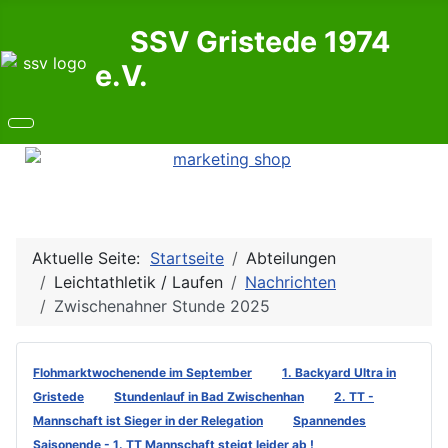
SSV Gristede 1974
e.V.
Aktuelle Seite:
Startseite
Abteilungen
Leichtathletik / Laufen
Nachrichten
Zwischenahner Stunde 2025
Flohmarktwochenende im September
1. Backyard Ultra in
Gristede
Stundenlauf in Bad Zwischenhan
2. TT -
Mannschaft ist Sieger in der Relegation
Spannendes
Saisonende - 1. TT Mannschaft steigt leider ab !