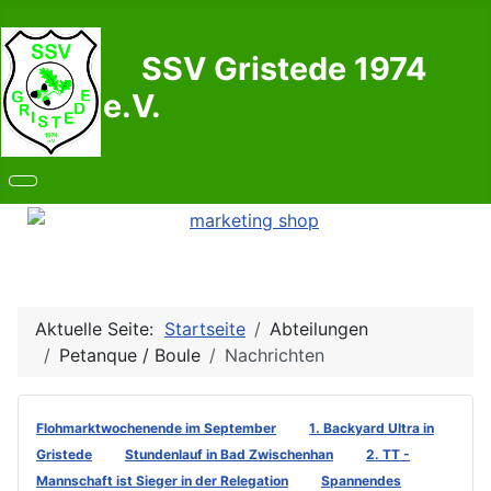
SSV Gristede 1974
e.V.
Aktuelle Seite:
Startseite
Abteilungen
Petanque / Boule
Nachrichten
Flohmarktwochenende im September
1. Backyard Ultra in
Gristede
Stundenlauf in Bad Zwischenhan
2. TT -
Mannschaft ist Sieger in der Relegation
Spannendes