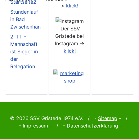
Startseite2
>
klick!
Stundenlauf
in Bad
Zwischenhan
Der SSV
Gristede bei
2. TT -
Instagram ->
Mannschaft
klick!
ist Sieger in
der
Relegation
© 2026 SSV Gristede 1974 e.V. / -
Sitemap
- /
-
Impressum
- / -
Datenschutzerklärung
-