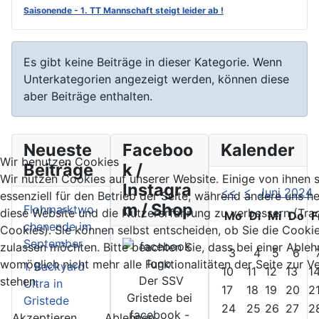
Saisonende - 1. TT Mannschaft steigt leider ab !
Information
Es gibt keine Beiträge in dieser Kategorie. Wenn
Unterkategorien angezeigt werden, können diese
aber Beiträge enthalten.
Neueste
Faceboo
Kalender
Wir benutzen Cookies
Beiträge
k /
Wir nutzen Cookies auf unserer Website. Einige von ihnen 
Instagra
<<
<
Juni 2024
essenziell für den Betrieb der Seite, während andere uns he
m / Shop
Flohmarktwo
diese Website und die Nutzererfahrung zu verbessern (Tra
Mo
Di
Mi
Do
F
chenende im
Cookies). Sie können selbst entscheiden, ob Sie die Cooki
September
zulassen möchten. Bitte beachten Sie, dass bei einer Able
3
4
5
6
womöglich nicht mehr alle Funktionalitäten der Seite zur 
1. Backyard
10
11
12
13
1
Der SSV
stehen.
Ultra in
17
18
19
20
2
Gristede bei
Gristede
24
25
26
27
2
facebook -
Akzeptieren
Ablehnen