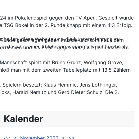
2024 im Pokalendspiel gegen den TV Apen. Gespielt wurde
ie TSG Bokel in der 2. Runde knapp mit einem 4:3 Erfolg.
ns helfen, diese Website und die Nutzererfahrung zu
 2. Runde geschlagen geben musste und somit aus dem
ie, dass bei einer Ablehnung womöglich nicht mehr alle
erbuchen und ins Finale gegen den TV Apen einziehen.
e Mannschaft spielt mit Bruno Grunz, Wolfgang Grove,
chloß man mit dem zweiten Tabelleplatz mit 13:5 Zählern
 Spielern besetzt: Klaus Hemmie, Jens Lothringer,
cks, Harald Nemitz und Gerd Dieter Schulz. Die 2.
Kalender
<<
<
November 2022
>
>>