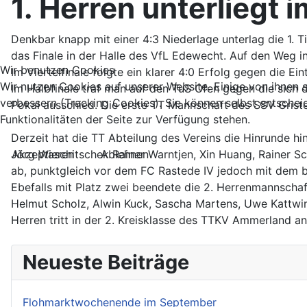
1. Herren unterliegt i
Denkbar knapp mit einer 4:3 Niederlage unterlag die 1.
das Finale in der Halle des VfL Edewecht. Auf den Weg in
Wir benutzen Cookies
Im Viertelfinale folgte ein klarer 4:0 Erfolg gegen die Ei
Wir nutzen Cookies auf unserer Website. Einige von ihnen s
Im Halbfinale traf man auf den TuS Ofen gegen die sich
verbessern (Tracking Cookies). Sie können selbst entschei
Pokal ausschied. Die erste TT Mannschaft des SSV Grist
Funktionalitäten der Seite zur Verfügung stehen.
Derzeit hat die TT Abteilung des Vereins die Hinrunde hi
Akzeptieren
Ablehnen
Jörg Waschitschek Rainer Warntjen, Xin Huang, Rainer Sch
ab, punktgleich vor dem FC Rastede IV jedoch mit dem b
Ebefalls mit Platz zwei beendete die 2. Herrenmannschaft
Helmut Scholz, Alwin Kuck, Sascha Martens, Uwe Kattwink
Herren tritt in der 2. Kreisklasse des TTKV Ammerland a
Neueste Beiträge
Flohmarktwochenende im September