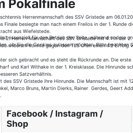
m Pokalfinale
 Tischtennis Herrenmannschaft des SSV Gristede am 06.01.
s Finale besiegte man nach einem Freilos in der 1. Runde d
ntracht aus Wiefelstede.
ind essenziell für den Betrieb der Seite, während andere u
 die 2. Herren-Mannschaft des SSV Gristede mit 4:1 in der
den, ob Sie die Cookies zulassen möchten. Bitte beachten S
ede widerum konnte gegen den TuS Ofen einen 4:2 Erfolg v
nter sich gebracht und es steht die Rückrunde an. Die erst
arf und Karl Withake in der 1. Kreisklasse. Die Hinrunde s
esseren Satzverhältnis.
 des SSV Gristede ihre Hinrunde. Die Mannschaft ist mit 12
el, Marco Bruns, Martin Dierks, Rainer Gerdes, Geert Addi
n.
Facebook / Instagram /
Shop