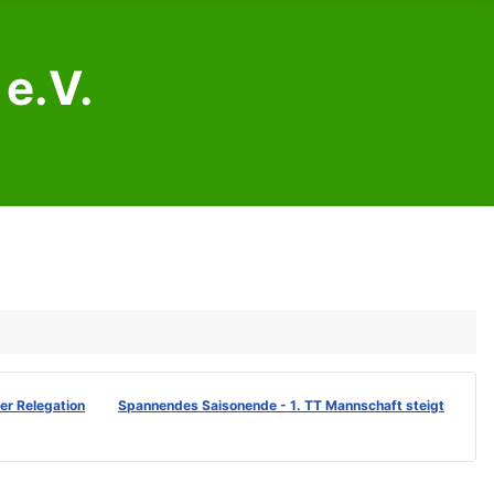
e.V.
der Relegation
Spannendes Saisonende - 1. TT Mannschaft steigt