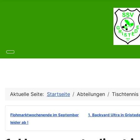
Aktuelle Seite:
Startseite
Abteilungen
Tischtennis
Flohmarktwochenende im September
1. Backyard Ultra in Gristed
leider ab !