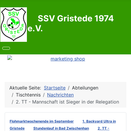
SSV Gristede 1974
e.V.
Aktuelle Seite:
Startseite
Abteilungen
Tischtennis
Nachrichten
2. TT - Mannschaft ist Sieger in der Relegation
Flohmarktwochenende im September
1. Backyard Ultra in
Gristede
Stundenlauf in Bad Zwischenhan
2. TT -