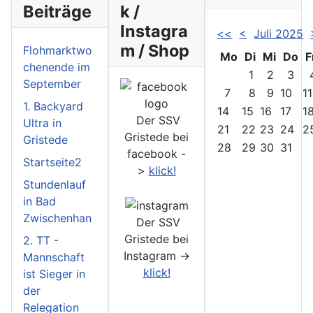
Beiträge
k /
Instagra
<<
<
Juli 2025
m / Shop
Flohmarktwo
Mo
Di
Mi
Do
F
chenende im
1
2
3
September
7
8
9
10
11
1. Backyard
14
15
16
17
1
Der SSV
Ultra in
21
22
23
24
2
Gristede bei
Gristede
28
29
30
31
facebook -
Startseite2
>
klick!
Stundenlauf
in Bad
Zwischenhan
Der SSV
Gristede bei
2. TT -
Instagram ->
Mannschaft
klick!
ist Sieger in
der
Relegation