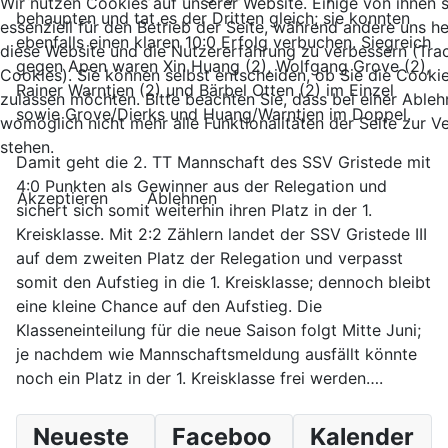
Wir nutzen Cookies auf unserer Website. Einige von ihnen 
behaupten und tat es der Dritten gleich; sie konnten
essenziell für den Betrieb der Seite, während andere uns he
ebenfalls einen klaren 10:0 Erfolg verbuchen. Siegreich
diese Website und die Nutzererfahrung zu verbessern (Tra
gegen Apen waren Xin Huang (2), Wolfgang Grove (2),
Cookies). Sie können selbst entscheiden, ob Sie die Cooki
Rainer Warntjen (2) und Bärbel Otten (2) im Einzel
zulassen möchten. Bitte beachten Sie, dass bei einer Able
sowie Grove/Dierks und Huang/Warntjen im Doppel.
womöglich nicht mehr alle Funktionalitäten der Seite zur 
stehen.
Damit geht die 2. TT Mannschaft des SSV Gristede mit
4:0 Punkten als Gewinner aus der Relegation und
Akzeptieren
Ablehnen
sichert sich somit weiterhin ihren Platz in der 1.
Kreisklasse. Mit 2:2 Zählern landet der SSV Gristede III
auf dem zweiten Platz der Relegation und verpasst
somit den Aufstieg in die 1. Kreisklasse; dennoch bleibt
eine kleine Chance auf den Aufstieg. Die
Klasseneinteilung für die neue Saison folgt Mitte Juni;
je nachdem wie Mannschaftsmeldung ausfällt könnte
noch ein Platz in der 1. Kreisklasse frei werden….
Neueste
Faceboo
Kalender