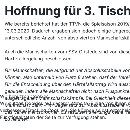
Hoffnung für 3. Tisc
Wie bereits berichtet hat der TTVN die Spielsaison 2019
13.03.2020. Dadurch ergaben sich jedoch einige Ungerec
unterschiedliche Anzahl von absolvierten Mannschaftskä
Auch die Mannschaften vom SSV Gristede sind von diese
Härtefallregelung beschlossen:
Für Mannschaften, die aufgrund der Abschlusstabelle vom 
können, also unterhalb von Platz 8 stehen, darf der Vere
Für die Entscheidung über den Härtefallantrag wird auss
gebildet, indem alle Mannschaften nicht nach Pluspunkt
Wir benutzen Cookies
ausgetragenen Mannschaftskämpfe. Bei Gleichheit dieses
Wir nutzen Cookies auf unserer Website. Einige von ihnen s
Mannschaft dann – im Gegensatz zur Abschlusstabelle vo
verbessern (Tracking Cookies). Sie können selbst entschei
des Vereins entsprochen. Es resultiert allerdings keine 
Funktionalitäten der Seite zur Verfügung stehen.
zu nehmen.