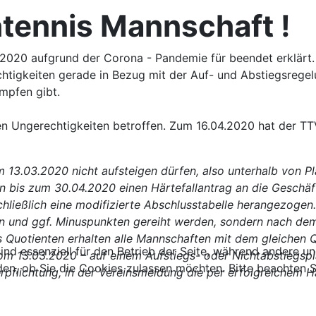
htennis Mannschaft !
/2020 aufgrund der Corona - Pandemie für beendet erklärt. 
htigkeiten gerade in Bezug mit der Auf- und Abstiegsregel
mpfen gibt.
n Ungerechtigkeiten betroffen. Zum 16.04.2020 hat der TT
13.03.2020 nicht aufsteigen dürfen, also unterhalb von Plat
in bis zum 30.04.2020 einen Härtefallantrag an die Geschäf
chließlich eine modifizierte Abschlusstabelle herangezoge
en und ggf. Minuspunkten gereiht werden, sondern nach dem
 Quotienten erhalten alle Mannschaften mit dem gleichen Q
ind essenziell für den Betrieb der Seite, während andere u
m 13.03.2020 – auf einem Aufstiegs- oder Nichtabstiegsplat
den, ob Sie die Cookies zulassen möchten. Bitte beachten S
Verpflichtung, in der Vereinsmeldung die per erfolgreichem 