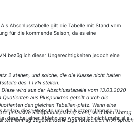
Als Abschlusstabelle gilt die Tabelle mit Stand vom
ung für die kommende Saison, da es eine
VN bezüglich dieser Ungerechtigkeiten jedoch eine
z 2 stehen, und solche, die die Klasse nicht halten
tsstelle des TTVN stellen.
n. Diese wird aus der Abschlusstabelle vom 13.03.2020
 Quotienten aus Pluspunkten geteilt durch die
uotienten den gleichen Tabellen-platz. Wenn eine
ns helfen, diese Website und die Nutzererfahrung zu
z (inklusive Relegationsplätze) steht, wird dem Antrag
ie, dass bei einer Ablehnung womöglich nicht mehr alle
Härtefallantrag zugestandene Liga tatsächlich in Anspruch