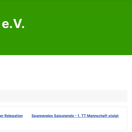
e.V.
der Relegation
Spannendes Saisonende - 1. TT Mannschaft steigt