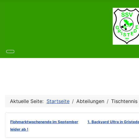
Aktuelle Seite:
Startseite
Abteilungen
Tischtennis
Flohmarktwochenende im September
1. Backyard Ultra in Gristed
leider ab !