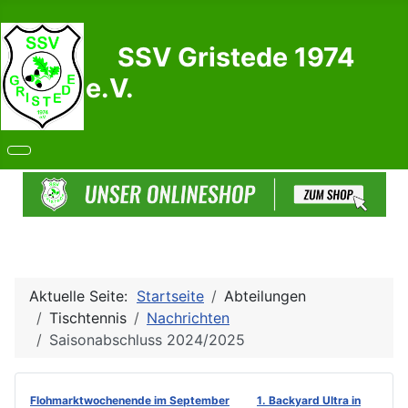
SSV Gristede 1974
e.V.
Aktuelle Seite:
Startseite
Abteilungen
Tischtennis
Nachrichten
Saisonabschluss 2024/2025
Flohmarktwochenende im September
1. Backyard Ultra in