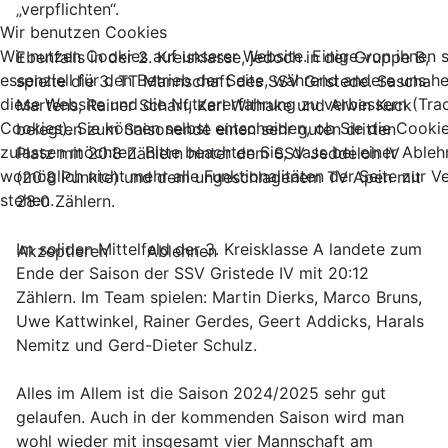
„verpflichten“.
Wir benutzen Cookies
Wir nutzen Cookies auf unserer Website. Einige von ihnen 
Ebenfalls in der 2. Kreisklasse, jedoch in der Gruppe B,
essenziell für den Betrieb der Seite, während andere uns he
spielte die 3. TT Mannschaft des SSV Gristede. Sascha
diese Website und die Nutzererfahrung zu verbessern (Tra
Martens, Rainer Scharf, Karl Withake und Alwin Kuck
Cookies). Sie können selbst entscheiden, ob Sie die Cooki
belegten zum Saisonende einen sehr guten dritten
zulassen möchten. Bitte beachten Sie, dass bei einer Able
Platz mit 20:8 Zählern hinter dem SSV Jeddeloh IV
womöglich nicht mehr alle Funktionalitäten der Seite zur 
(20:8 Punkte) und dem ungeschlagenem TV Apen mit
stehen.
28:0 Zählern.
Im soliden Mittelfeld der 3. Kreisklasse A landete zum
Akzeptieren
Ablehnen
Ende der Saison der SSV Gristede IV mit 20:12
Zählern. Im Team spielen: Martin Dierks, Marco Bruns,
Uwe Kattwinkel, Rainer Gerdes, Geert Addicks, Harals
Nemitz und Gerd-Dieter Schulz.
Alles im Allem ist die Saison 2024/2025 sehr gut
gelaufen. Auch in der kommenden Saison wird man
wohl wieder mit insgesamt vier Mannschaft am