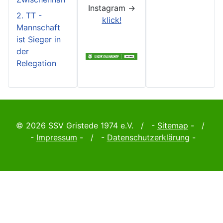
Instagram ->
2. TT -
klick!
Mannschaft
ist Sieger in
der
Relegation
© 2026 SSV Gristede 1974 e.V. / -
Sitemap
- /
-
Impressum
- / -
Datenschutzerklärung
-