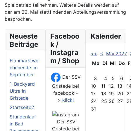
Spielbetrieb teilnehmen. Weitere Details werden auf
der am 23. Mai stattfindenden Abteilungsversammlung
besprochen.
Neueste
Faceboo
Kalender
Beiträge
k /
Instagra
<<
<
Mai 2027
m / Shop
Flohmarktwo
Mo
Di
Mi
Do
F
chenende im
September
Der SSV
3
4
5
6
1. Backyard
Gristede bei
10
11
12
13
1
Ultra in
facebook -
17
18
19
20
2
Gristede
>
klick!
24
25
26
27
2
Startseite2
31
Stundenlauf
Der SSV
in Bad
Gristede bei
Zwischenhan