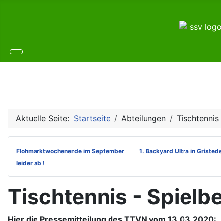
Aktuelle Seite:
Startseite
Abteilungen
Tischtennis
Flohmarktwochenende im September
1. Backyard Ultra in Gristed
leider ab !
Tischtennis - Spielbet
Hier die Pressemitteilung des TTVN vom 13.03.2020: