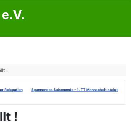
e.V.
lt !
der Relegation
Spannendes Saisonende - 1. TT Mannschaft steigt
lt !