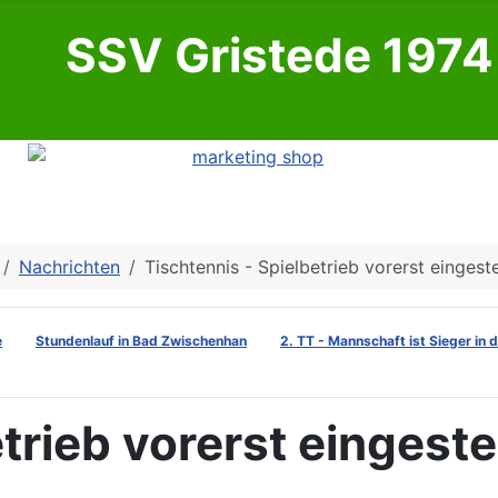
SSV Gristede 1974 
Nachrichten
Tischtennis - Spielbetrieb vorerst eingestel
e
Stundenlauf in Bad Zwischenhan
2. TT - Mannschaft ist Sieger in 
rieb vorerst eingestel