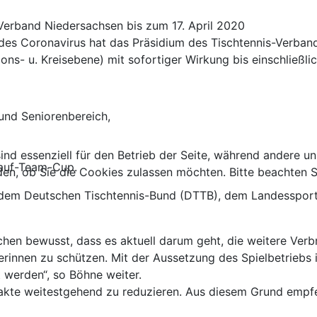
Verband Niedersachsen bis zum 17. April 2020
h des Coronavirus hat das Präsidium des Tischtennis-Verb
ons- u. Kreisebene) mit sofortiger Wirkung bis einschließli
und Seniorenbereich,
ind essenziell für den Betrieb der Seite, während andere u
lauf-Team-Cup.
den, ob Sie die Cookies zulassen möchten. Bitte beachten S
 dem Deutschen Tischtennis-Bund (DTTB), dem Landesspor
ischen bewusst, dass es aktuell darum geht, die weitere Ve
rinnen zu schützen. Mit der Aussetzung des Spielbetriebs
 werden“, so Böhne weiter.
akte weitestgehend zu reduzieren. Aus diesem Grund empfeh