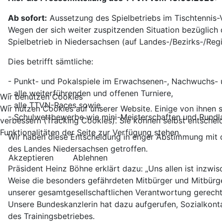
Ab sofort:
Aussetzung des Spielbetriebs im Tischtennis-
Wegen der sich weiter zuspitzenden Situation bezüglic
Spielbetrieb in Niedersachsen (auf Landes-/Bezirks-/Regi
Dies betrifft sämtliche:
- Punkt- und Pokalspiele im Erwachsenen-, Nachwuchs- 
- alle weiterführenden und offenen Turniere,
Wir benutzen Cookies
- alle TTVN-Races sowie
Wir nutzen Cookies auf unserer Website. Einige von ihnen s
- Schulwettbewerbe wie mini-Meisterschaften und Rund
verbessern (Tracking Cookies). Sie können selbst entschei
Funktionalitäten der Seite zur Verfügung stehen.
Wir haben diese Entscheidung in enger Abstimmung mit
des Landes Niedersachsen getroffen.
Akzeptieren
Ablehnen
Präsident Heinz Böhne erklärt dazu: „Uns allen ist inzw
Weise die besonders gefährdeten Mitbürger und Mitbürge
unserer gesamtgesellschaftlichen Verantwortung gerecht
Unsere Bundeskanzlerin hat dazu aufgerufen, Sozialkont
des Trainingsbetriebes.