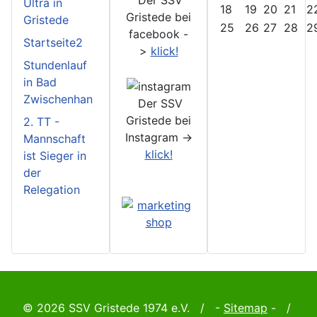
Der SSV
Ultra in
18
19
20
21
2
Gristede bei
Gristede
25
26
27
28
2
facebook -
Startseite2
>
klick!
Stundenlauf
in Bad
Zwischenhan
Der SSV
Gristede bei
2. TT -
Instagram ->
Mannschaft
klick!
ist Sieger in
der
Relegation
© 2026 SSV Gristede 1974 e.V. / -
Sitemap
- /