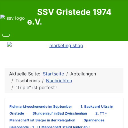
SSV Gristede 1974
e.V.
Aktuelle Seite:
Startseite
Abteilungen
Tischtennis
Nachrichten
"Triple" ist perfekt !
Flohmarktwochenende im September
1. Backyard Ultra in
Gristede
Stundenlauf in Bad Zwischenhan
2. TT -
Mannschaft ist Sieger in der Relegation
Spannendes
Saisonende - 1. TT Mannschaft steigt leider ab !