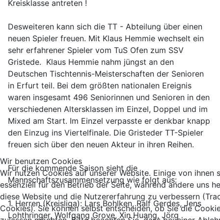
Kreisklasse antreten !
Desweiteren kann sich die TT - Abteilung über einen
neuen Spieler freuen. Mit Klaus Hemmie wechselt ein
sehr erfahrener Spieler vom TuS Ofen zum SSV
Gristede. Klaus Hemmie nahm jüngst an den
Deutschen Tischtennis-Meisterschaften der Senioren
in Erfurt teil. Bei dem größten nationalen Ereignis
waren insgesamt 496 Seniorinnen und Senioren in den
verschiedenen Altersklassen im Einzel, Doppel und im
Mixed am Start. Im Einzel verpasste er denkbar knapp
den Einzug ins Viertelfinale. Die Gristeder TT-Spieler
freuen sich über den neuen Akteur in ihren Reihen.
Wir benutzen Cookies
Für die kommende Saison sieht die
Wir nutzen Cookies auf unserer Website. Einige von ihnen 
Mannschaftszusammensetzung wie folgt aus:
essenziell für den Betrieb der Seite, während andere uns he
diese Website und die Nutzererfahrung zu verbessern (Tra
1. Herren (Kreisliga): Lars Bohlken, Ralf Gerdes, Jens
Cookies). Sie können selbst entscheiden, ob Sie die Cooki
Lohthringer, Wolfgang Grove, Xin Huang, Jörg
zulassen möchten. Bitte beachten Sie, dass bei einer Able