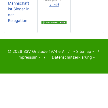
Mannschaft
klick!
ist Sieger in
der
Relegation
© 2026 SSV Gristede 1974 e.V. / -
Sitemap
- /
-
Impressum
- / -
Datenschutzerklärung
-