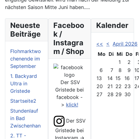
nächsten Saison Mitte Juni haben.....
Neueste
Faceboo
Kalender
Beiträge
k /
Instagra
<<
<
April 2026
m / Shop
Flohmarktwo
Mo
Di
Mi
Do
F
chenende im
1
2
September
6
7
8
9
1
1. Backyard
13
14
15
16
1
Der SSV
Ultra in
20
21
22
23
2
Gristede bei
Gristede
27
28
29
30
facebook -
Startseite2
>
klick!
Stundenlauf
in Bad
Der SSV
Zwischenhan
Gristede bei
2. TT -
Instagram ->