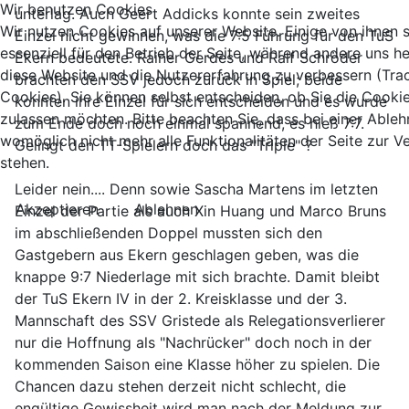
Wir benutzen Cookies
unterlag. Auch Geert Addicks konnte sein zweites
Wir nutzen Cookies auf unserer Website. Einige von ihnen 
Einzel nicht gewinnen, was die 7:5 Führung für den TuS
essenziell für den Betrieb der Seite, während andere uns he
Ekern bedeutete. Rainer Gerdes und Ralf Schröder
diese Website und die Nutzererfahrung zu verbessern (Tra
brachten den SSV jedoch zurück in Spiel; beide
Cookies). Sie können selbst entscheiden, ob Sie die Cooki
konnten ihre Einzel für sich entscheiden und es wurde
zulassen möchten. Bitte beachten Sie, dass bei einer Able
zum Ende doch noch einmal spannend, es hieß 7:7.
womöglich nicht mehr alle Funktionalitäten der Seite zur 
Gelingt den TT-Spielern doch das "Triple" ?
stehen.
Leider nein.... Denn sowie Sascha Martens im letzten
Akzeptieren
Ablehnen
Einzel der Partie als auch Xin Huang und Marco Bruns
im abschließenden Doppel mussten sich den
Gastgebern aus Ekern geschlagen geben, was die
knappe 9:7 Niederlage mit sich brachte. Damit bleibt
der TuS Ekern IV in der 2. Kreisklasse und der 3.
Mannschaft des SSV Gristede als Relegationsverlierer
nur die Hoffnung als "Nachrücker" doch noch in der
kommenden Saison eine Klasse höher zu spielen. Die
Chancen dazu stehen derzeit nicht schlecht, die
engültige Gewissheit wird man nach der Meldung zur