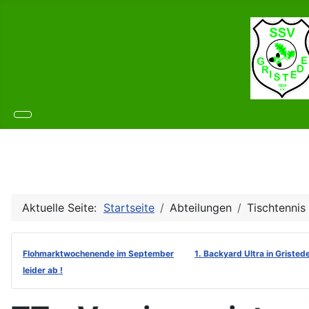
Aktuelle Seite:
Startseite
Abteilungen
Tischtennis
Flohmarktwochenende im September
1. Backyard Ultra in Gristed
leider ab !