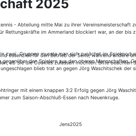
schaft 2025
tennis - Abteilung mitte Mai zu ihrer Vereinsmeisterschaf
r Rettungskräfte im Ammerland blockiert war, an der bis z
ilt in zwei Gruppen musste man sich zunächst im Spielmodu
ind essenziell für den Betrieb der Seite, während andere u
 gegenüber den Spielern aus den oberen Mannschaften. Ge
den, ob Sie die Cookies zulassen möchten. Bitte beachten S
en ungeschlagen blieb trat an gegen Jörg Waschitschek der s
ohtringer mit einem knappen 3:2 Erfolg gegen Jörg Wasch
nehmer zum Saison-Abschluß-Essen nach Neuenkruge.