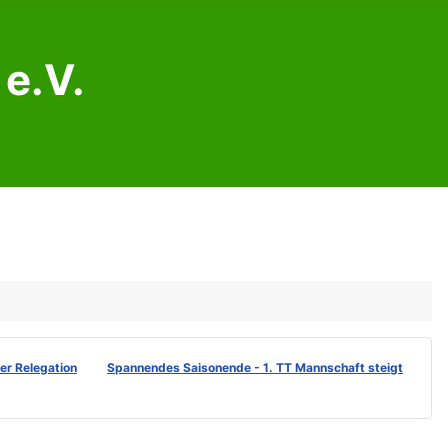
e.V.
der Relegation
Spannendes Saisonende - 1. TT Mannschaft steigt