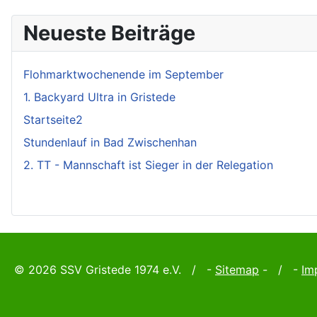
Neueste Beiträge
Flohmarktwochenende im September
1. Backyard Ultra in Gristede
Startseite2
Stundenlauf in Bad Zwischenhan
2. TT - Mannschaft ist Sieger in der Relegation
© 2026 SSV Gristede 1974 e.V. / -
Sitemap
- / -
Im