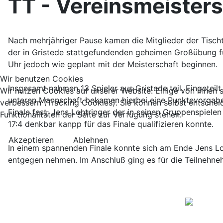
TT - Vereinsmeister
Nach mehrjähriger Pause kamen die Mitglieder der Tisch
der in Gristede stattgefundenden geheimen Großübung fü
Uhr jedoch wie geplant mit der Meisterschaft beginnen.
Wir benutzen Cookies
Insgesamt nahmen 13 Spieler aus Gristede teil. Eingete
Wir nutzen Cookies auf unserer Website. Einige von ihnen s
unteren Mannschaft bekamen hierbei eine Punktevorgabe
verbessern (Tracking Cookies). Sie können selbst entschei
Finale fest; Jens Lohtringer der in seinen Gruppenspiel
Funktionalitäten der Seite zur Verfügung stehen.
17:4 denkbar kanpp für das Finale qualifizieren konnte.
Akzeptieren
Ablehnen
In einem spannenden Finale konnte sich am Ende Jens L
entgegen nehmen. Im Anschluß ging es für die Teilneh