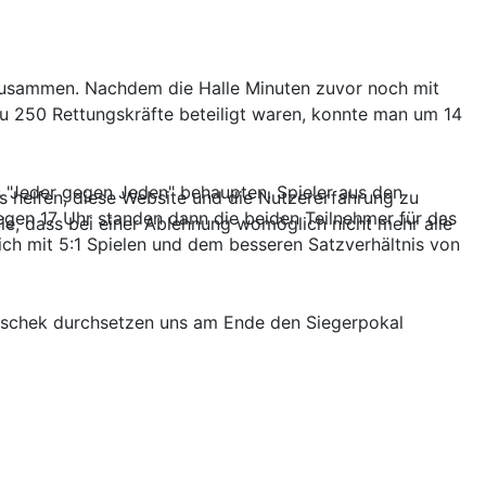
t zusammen. Nachdem die Halle Minuten zuvor noch mit
u 250 Rettungskräfte beteiligt waren, konnte man um 14
s "Jeder gegen Jeden" behaupten. Spieler aus den
ns helfen, diese Website und die Nutzererfahrung zu
gen 17 Uhr standen dann die beiden Teilnehmer für das
ie, dass bei einer Ablehnung womöglich nicht mehr alle
ich mit 5:1 Spielen und dem besseren Satzverhältnis von
itschek durchsetzen uns am Ende den Siegerpokal