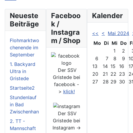
Neueste
Faceboo
Kalender
Beiträge
k /
Instagra
<<
<
Mai 2024
m / Shop
Flohmarktwo
Mo
Di
Mi
Do
F
chenende im
1
2
September
6
7
8
9
1
1. Backyard
13
14
15
16
1
Der SSV
Ultra in
20
21
22
23
2
Gristede bei
Gristede
27
28
29
30
3
facebook -
Startseite2
>
klick!
Stundenlauf
in Bad
Zwischenhan
Der SSV
Gristede bei
2. TT -
Instagram ->
Mannschaft