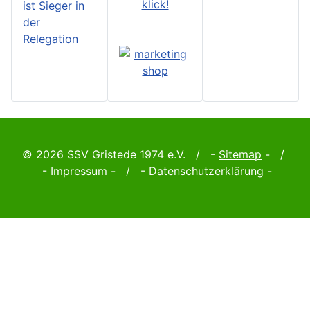
klick!
ist Sieger in
der
Relegation
© 2026 SSV Gristede 1974 e.V. / -
Sitemap
- /
-
Impressum
- / -
Datenschutzerklärung
-