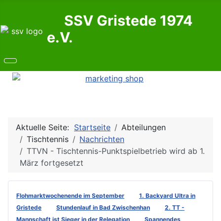
SSV Gristede 1974
e.V.
Aktuelle Seite:
Startseite
Abteilungen
Tischtennis
Nachrichten
TTVN - Tischtennis-Punktspielbetrieb wird ab 1.
März fortgesetzt
Flohmarktwochenende im September
1. Backyard Ultra in
Gristede
Stundenlauf in Bad Zwischenhan
2. TT -
Mannschaft ist Sieger in der Relegation
Spannendes