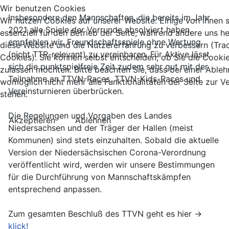
Wir benutzen Cookies
Insbesondere den Mannschaften, die bereits im Jahr
Wir nutzen Cookies auf unserer Website. Einige von ihnen 
2021 alle Spiele der Vorrunde absolviert haben,
essenziell für den Betrieb der Seite, während andere uns he
empfehlen wir, Freundschaftsspiele ohne Wertung
diese Website und die Nutzererfahrung zu verbessern (Tra
(nicht TTR-relevant) zu vereinbaren. Für Aktive lässt
Cookies). Sie können selbst entscheiden, ob Sie die Cooki
sich die punktspielfreie Zeit zudem sehr gut mit der
zulassen möchten. Bitte beachten Sie, dass bei einer Able
Teilnahme an TTVN-Races, TTVN-Kids-Races und
womöglich nicht mehr alle Funktionalitäten der Seite zur 
Vereinsturnieren überbrücken.
stehen.
Die Regelungen und Vorgaben des Landes
Akzeptieren
Ablehnen
Niedersachsen und der Träger der Hallen (meist
Kommunen) sind stets einzuhalten. Sobald die aktuelle
Version der Niedersächsischen Corona-Verordnung
veröffentlicht wird, werden wir unsere Bestimmungen
für die Durchführung von Mannschaftskämpfen
entsprechend anpassen.
Zum gesamten Beschluß des TTVN geht es hier ->
klick!