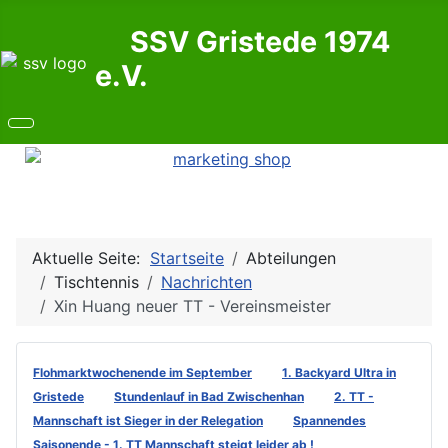
SSV Gristede 1974
e.V.
Aktuelle Seite:
Startseite
Abteilungen
Tischtennis
Nachrichten
Xin Huang neuer TT - Vereinsmeister
Flohmarktwochenende im September
1. Backyard Ultra in
Gristede
Stundenlauf in Bad Zwischenhan
2. TT -
Mannschaft ist Sieger in der Relegation
Spannendes
Saisonende - 1. TT Mannschaft steigt leider ab !