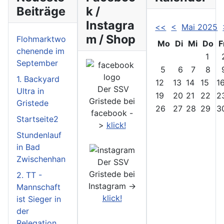
Beiträge
k /
Instagra
<<
<
Mai 2025
m / Shop
Flohmarktwo
Mo
Di
Mi
Do
F
chenende im
1
September
5
6
7
8
1. Backyard
12
13
14
15
1
Der SSV
Ultra in
19
20
21
22
2
Gristede bei
Gristede
26
27
28
29
3
facebook -
Startseite2
>
klick!
Stundenlauf
in Bad
Zwischenhan
Der SSV
Gristede bei
2. TT -
Instagram ->
Mannschaft
klick!
ist Sieger in
der
Relegation