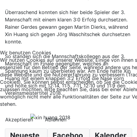
Überraschend konnten sich hier beide Spieler der 3.
Mannschaft mit einem klaren 3:0 Erfolg durchsetzen.
Rainer Gerdes gewann gegen Martin Dierks, während
Xin Huang sich gegen Jörg Waschitschek durchsetzen
konnte.
Wir benutzen Cookies
So standen sich die Mannschaftskollegen aus der 3.
Wir nutzen Cookies auf unserer Website. Einige von ihnen 
Mannschaft im Finale gegenüber, welches an
essenziell für den Betrieb der Seite, während andere uns he
Spannung kaum zu überbieten war. Am Ende hatte Xin
diese Website und die Nutzererfahrung zu verbessern (Tra
Huang mit einem knappen 3:2 Erfolg die Nase vorn
Cookies). Sie können selbst entscheiden, ob Sie die Cooki
und holte sich mit 12:14, 11:5, 7:11, 12:10 und 11:9 den
zulassen möchten. Bitte beachten Sie, dass bei einer Able
Vereinsmeistertitel 2018.
womöglich nicht mehr alle Funktionalitäten der Seite zur 
stehen.
Akzeptieren
Ablehnen
Neueste
Faceboo
Kalender