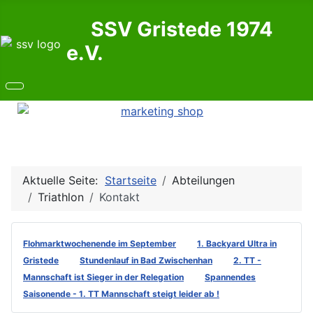
SSV Gristede 1974
e.V.
Aktuelle Seite:
Startseite
Abteilungen
Triathlon
Kontakt
Flohmarktwochenende im September
1. Backyard Ultra in
Gristede
Stundenlauf in Bad Zwischenhan
2. TT -
Mannschaft ist Sieger in der Relegation
Spannendes
Saisonende - 1. TT Mannschaft steigt leider ab !