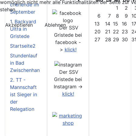
Mo
Di
Mi
Do
F
womöglich nicht mehr alle Funktionalitäten der Seite zur 
chenende im
1
2
stehen.
September
6
7
8
9
1
1. Backyard
13
14
15
16
1
Akzeptieren
Ablehnen
Der SSV
Ultra in
20
21
22
23
2
Gristede bei
Gristede
27
28
29
30
3
facebook -
Startseite2
>
klick!
Stundenlauf
in Bad
Zwischenhan
Der SSV
Gristede bei
2. TT -
Instagram ->
Mannschaft
klick!
ist Sieger in
der
Relegation