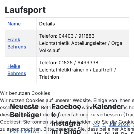
Laufsport
Name
Details
Telefon: 04403 / 911883
Frank
Leichtathletik Abteilungsleiter / Orga
Behrens
Volkslauf
Telefon: 01525 / 6499338
Heike
Leichtathletiktrainerin / Lauftreff /
Behrens
Triathlon
Kontakte,
Wir benutzen Cookies
Wir nutzen Cookies auf unserer Website. Einige von ihnen 
Neueste
Faceboo
Kalender
essenziell für den Betrieb der Seite, während andere uns he
Beiträge
k /
diese Website und die Nutzererfahrung zu verbessern (Tra
Instagra
Cookies). Sie können selbst entscheiden, ob Sie die Cooki
<<
<
Juli 2026
zulassen möchten. Bitte beachten Sie, dass bei einer Able
m / Shop
Flohmarktwo