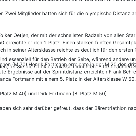
r. Zwei Mitglieder hatten sich für die olympische Distanz an
lker Oetjen, der mit der schnellsten Radzeit von allen Sta
0 erreichte er den 1. Platz. Einen starken fünften Gesamtpla
h in seiner Altersklasse reichte es deutlich für den ersten 
ind essenziell für den Betrieb der Seite, während andere u
nen (M 70).Henrik Fortmann erreichte in der M 20 den dritt
den, ob Sie die Cookies zulassen möchten. Bitte beachten S
ute Ergebnisse auf der Sprintdistanz erreichten Frank Behr
anca Fortmann mit einem 5. Platz in der Altersklasse W 50.
 Platz M 40) und Dirk Fortmann (8. Platz M 50).
aben sich sehr darüber gefreut, dass der Bärentriathlon nac