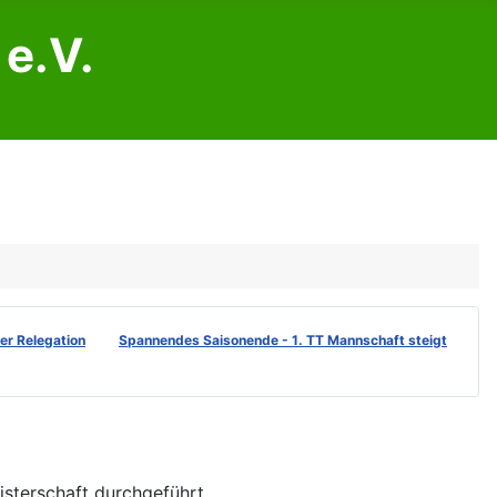
e.V.
der Relegation
Spannendes Saisonende - 1. TT Mannschaft steigt
isterschaft durchgeführt.