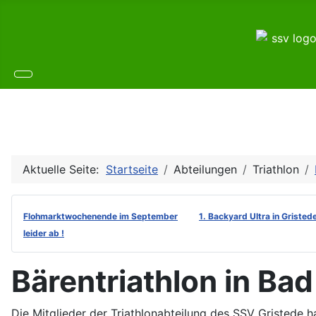
Aktuelle Seite:
Startseite
Abteilungen
Triathlon
Flohmarktwochenende im September
1. Backyard Ultra in Gristed
leider ab !
Bärentriathlon in B
Die Mitglieder der Triathlonabteilung des SSV Gristede 