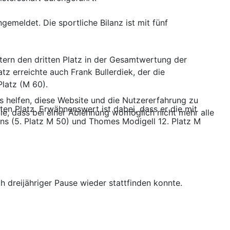
gemeldet. Die sportliche Bilanz ist mit fünf
rtern den dritten Platz in der Gesamtwertung der
tz erreichte auch Frank Bullerdiek, der die
Platz (M 60).
ns helfen, diese Website und die Nutzererfahrung zu
en Platz. Erwähnenswert ist dabei, dass er die mit
ie, dass bei einer Ablehnung womöglich nicht mehr alle
ens (5. Platz M 50) und Thomes Modigell 12. Platz M
h dreijähriger Pause wieder stattfinden konnte.