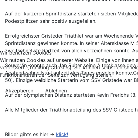
Auf der kürzeren Sprintdistanz starteten sieben Mitgliede
Podestplätzen sehr positiv ausgefallen.
Erfolgreichster Gristeder Triathlet war am Wochenende Vo
Sprintdistanz gewinnen konnte. In seiner Altersklasse M 5
zweitschnellste Radzeit von allen verzeichnen konnte. Auc
Wir benutzen Cookies
Wir nutzen Cookies auf unserer Website. Einige von ihnen s
Souverän konnte auch Jan Ruiter seine Altersklasse gewin
verbessern (Tracking Cookies). Sie können selbst entschei
Abstand schnellste Laufzeit des Tages erzielen konnte.G
Funktionalitäten der Seite zur Verfügung stehen.
50). Einzige weibliche Starterin vom SSV Gristede war Bi
Akzeptieren
Ablehnen
Auf der olympischen Distanz starteten Kevin Frerichs (3.
Alle Mitglieder der Triathlonabteilung des SSV Gristede h
Bilder gibts es hier ->
klick!