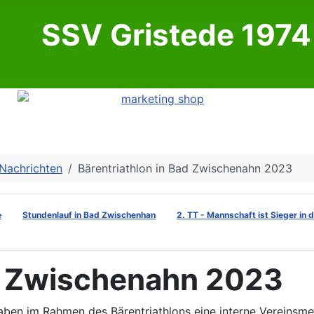
SSV Gristede 1974 
Nachrichten
Bärentriathlon in Bad Zwischenahn 2023
e
Stundenlauf in Bad Zwischenhan
2. TT - Mannschaft ist Sieger in 
ad Zwischenahn 2023
haben im Rahmen des Bärentriathlons eine interne Vereinsme