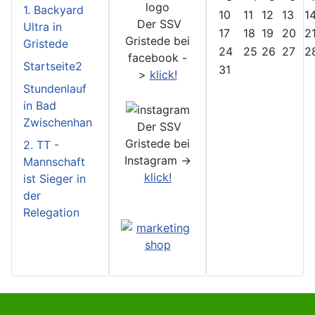
1. Backyard
10
11
12
13
1
Der SSV
Ultra in
17
18
19
20
2
Gristede bei
Gristede
24
25
26
27
2
facebook -
Startseite2
31
>
klick!
Stundenlauf
in Bad
Zwischenhan
Der SSV
Gristede bei
2. TT -
Instagram ->
Mannschaft
klick!
ist Sieger in
der
Relegation