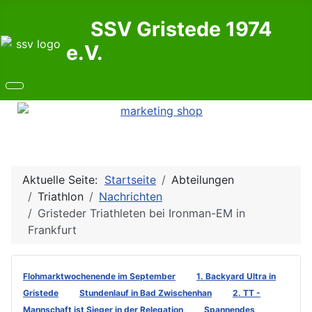
SSV Gristede 1974
e.V.
Aktuelle Seite:
Startseite
Abteilungen
Triathlon
Nachrichten
Gristeder Triathleten bei Ironman-EM in
Frankfurt
Flohmarktwochenende im September
1. Backyard Ultra in
Gristede
Stundenlauf in Bad Zwischenhan
2. TT -
Mannschaft ist Sieger in der Relegation
Spannendes