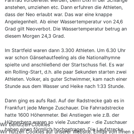
Fahrrad vorbereitet werden, beim Dixi in der Schlange
anstehen, umziehen etc. Dann erfuhren die Athleten,
dass der Neo erlaubt war. Das war eine knappe
Angelegenheit. Ab einer Wassertemperatur von 24,6
Grad gilt Neoverbot. Die Wassertemperatur betrug an
diesem Morgen 24,3 Grad.
Im Startfeld waren dann 3.300 Athleten. Um 6.30 Uhr
war schon Gänsehautfeeling als die Nationalhymne
spielte und anschließend der Startschuss fiel. Es war
ein Rolling-Start, d.h. alle paar Sekunden starten zwei
Athleten. Volker, als guter Schwimmer, kam nach einer
Stunde aus dem Wasser und Heike nach 1:33 Stunde.
Dann ging es aufs Rad. Auf der Radstrecke gab es in
Frankfurt jede Menge Zuschauer. Die Fahrradstrecke
hatte 1600 Höhenmeter. Bei Anstiegen wie z.B. der
Hühnerberg waren so viele Zuschauer - die Zuschauer
Wir benutzen Cookies
haben einen förmlich hochgetragen. Die Laufstrecke
Wir nutzen Cookies auf unserer Website. Einige von ihnen 