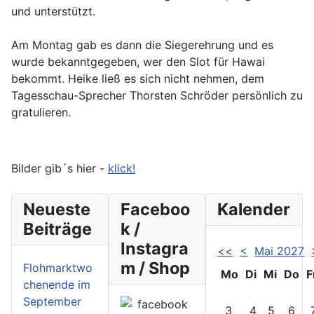
und unterstützt.
Am Montag gab es dann die Siegerehrung und es
wurde bekanntgegeben, wer den Slot für Hawai
bekommt. Heike ließ es sich nicht nehmen, dem
Tagesschau-Sprecher Thorsten Schröder persönlich zu
gratulieren.
Bilder gib´s hier -
klick!
Neueste
Faceboo
Kalender
Beiträge
k /
Instagra
<<
<
Mai 2027
m / Shop
Flohmarktwo
Mo
Di
Mi
Do
F
chenende im
September
3
4
5
6