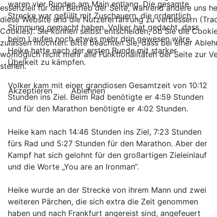
waren vier Runden am Main entlang. Die gesamte
essenziell für den Betrieb der Seite, während andere uns he
Strecke war gefüllt mit Zuschauern, die ordentlich
diese Website und die Nutzererfahrung zu verbessern (Tra
Stimmung gemacht haben. Volker hat gedacht, dass
Cookies). Sie können selbst entscheiden, ob Sie die Cooki
beim Laufen noch etwas mehr drin gewesen wäre.
zulassen möchten. Bitte beachten Sie, dass bei einer Able
Heike hatte nach der ersten Runde mit starker
womöglich nicht mehr alle Funktionalitäten der Seite zur 
Übelkeit zu kämpfen.
stehen.
Volker kam mit einer grandiosen Gesamtzeit von 10:12
Akzeptieren
Ablehnen
Stunden ins Ziel. Beim Rad benötigte er 4:59 Stunden
und für den Marathon benötigte er 4:02 Stunden.
Heike kam nach 14:46 Stunden ins Ziel, 7:23 Stunden
fürs Rad und 5:27 Stunden für den Marathon. Aber der
Kampf hat sich gelohnt für den großartigen Zieleinlauf
und die Worte „You are an Ironman“.
Heike wurde an der Strecke von ihrem Mann und zwei
weiteren Pärchen, die sich extra die Zeit genommen
haben und nach Frankfurt angereist sind, angefeuert