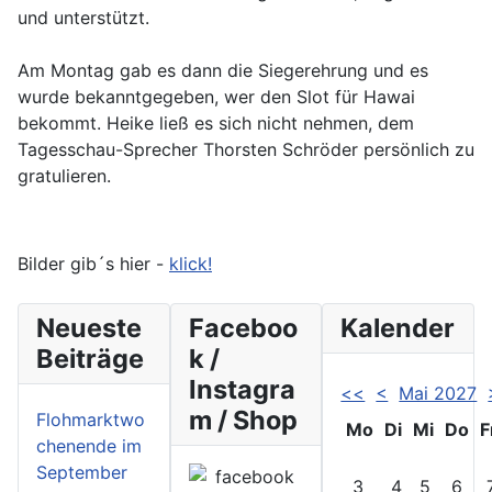
und unterstützt.
Am Montag gab es dann die Siegerehrung und es
wurde bekanntgegeben, wer den Slot für Hawai
bekommt. Heike ließ es sich nicht nehmen, dem
Tagesschau-Sprecher Thorsten Schröder persönlich zu
gratulieren.
Bilder gib´s hier -
klick!
Neueste
Faceboo
Kalender
Beiträge
k /
Instagra
<<
<
Mai 2027
m / Shop
Flohmarktwo
Mo
Di
Mi
Do
F
chenende im
September
3
4
5
6