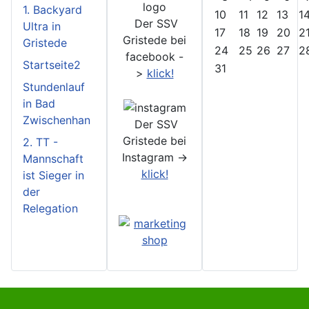
1. Backyard
10
11
12
13
1
Der SSV
Ultra in
17
18
19
20
2
Gristede bei
Gristede
24
25
26
27
2
facebook -
Startseite2
31
>
klick!
Stundenlauf
in Bad
Zwischenhan
Der SSV
Gristede bei
2. TT -
Instagram ->
Mannschaft
klick!
ist Sieger in
der
Relegation