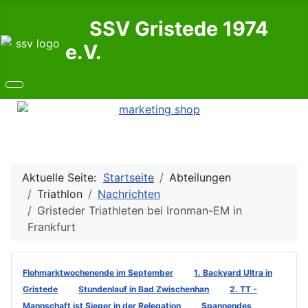
SSV Gristede 1974
e.V.
Aktuelle Seite:
Startseite
Abteilungen
Triathlon
Nachrichten
Gristeder Triathleten bei Ironman-EM in
Frankfurt
Flohmarktwochenende im September
1. Backyard Ultra in
Gristede
Stundenlauf in Bad Zwischenhan
2. TT -
Mannschaft ist Sieger in der Relegation
Spannendes