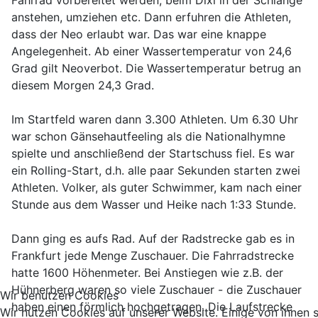
Fahrrad vorbereitet werden, beim Dixi in der Schlange
anstehen, umziehen etc. Dann erfuhren die Athleten,
dass der Neo erlaubt war. Das war eine knappe
Angelegenheit. Ab einer Wassertemperatur von 24,6
Grad gilt Neoverbot. Die Wassertemperatur betrug an
diesem Morgen 24,3 Grad.
Im Startfeld waren dann 3.300 Athleten. Um 6.30 Uhr
war schon Gänsehautfeeling als die Nationalhymne
spielte und anschließend der Startschuss fiel. Es war
ein Rolling-Start, d.h. alle paar Sekunden starten zwei
Athleten. Volker, als guter Schwimmer, kam nach einer
Stunde aus dem Wasser und Heike nach 1:33 Stunde.
Dann ging es aufs Rad. Auf der Radstrecke gab es in
Frankfurt jede Menge Zuschauer. Die Fahrradstrecke
hatte 1600 Höhenmeter. Bei Anstiegen wie z.B. der
Hühnerberg waren so viele Zuschauer - die Zuschauer
Wir benutzen Cookies
haben einen förmlich hochgetragen. Die Laufstrecke
Wir nutzen Cookies auf unserer Website. Einige von ihnen 