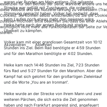
waren vier Runden am Main entlang. Die gesamte
essenziell für den Betrieb der Seite, während andere uns he
Strecke war gefüllt mit Zuschauern, die ordentlich
diese Website und die Nutzererfahrung zu verbessern (Tra
Stimmung gemacht haben. Volker hat gedacht, dass
Cookies). Sie können selbst entscheiden, ob Sie die Cooki
beim Laufen noch etwas mehr drin gewesen wäre.
zulassen möchten. Bitte beachten Sie, dass bei einer Able
Heike hatte nach der ersten Runde mit starker
womöglich nicht mehr alle Funktionalitäten der Seite zur 
Übelkeit zu kämpfen.
stehen.
Volker kam mit einer grandiosen Gesamtzeit von 10:12
Akzeptieren
Ablehnen
Stunden ins Ziel. Beim Rad benötigte er 4:59 Stunden
und für den Marathon benötigte er 4:02 Stunden.
Heike kam nach 14:46 Stunden ins Ziel, 7:23 Stunden
fürs Rad und 5:27 Stunden für den Marathon. Aber der
Kampf hat sich gelohnt für den großartigen Zieleinlauf
und die Worte „You are an Ironman“.
Heike wurde an der Strecke von ihrem Mann und zwei
weiteren Pärchen, die sich extra die Zeit genommen
haben und nach Frankfurt angereist sind, angefeuert