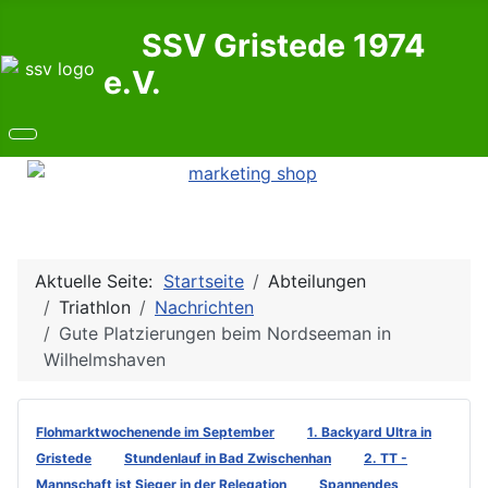
SSV Gristede 1974
e.V.
Aktuelle Seite:
Startseite
Abteilungen
Triathlon
Nachrichten
Gute Platzierungen beim Nordseeman in
Wilhelmshaven
Flohmarktwochenende im September
1. Backyard Ultra in
Gristede
Stundenlauf in Bad Zwischenhan
2. TT -
Mannschaft ist Sieger in der Relegation
Spannendes