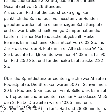
für die Laufstrecke 2:03 Std, das entspricht eine
Gesamtzeit von 5:26 Stunden.
Als es vom Rad auf die Laufstrecke ging, kam
pünktlich die Sonne raus. Es mussten vier Runden
gelaufen werden, ohne einen einzigen Schattenplatz
und es war brüllend heiß. Einige Camper haben die
Läufer mit einer Gartendusche abgekühlt. Heike
Behrens kam nach einer Gesamtzeit von 6:02 Std ins
Ziel - das war der 4. Platz in ihrer Altersklasse W 45.
Sie brauchte für 1,9 km Schwimmen 44:38 min, für 90
km Rad 2:56 Std. und für die heiße Laufstrecke 2:22
Std.
Über die Sprintdistanz erreichten gleich zwei Athleten
Podestplätze. Die Strecken waren 500 m Schwimmen,
20 km Rad und 5 km Laufen. Frank Bullerdiek kam auf
´s Treppchen und erreichte in seiner Altersklasse M 55
den 2. Platz. Die Zeiten waren 10:05 min. für`s
Wir benutzen Cookies
Schwimmen, 44:09 min für`s Rad und 28:38 min für`s