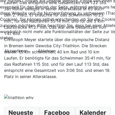
Wir nutzen Cookies auf unserer Website. Einige von ihnen 
Laufen. Das entspricht eine Gesamtzeit von 1:22 Std.
essenziell für den Betrieb der Seite, während andere uns he
Jan Ruiter belegte in seiner Altersklasse M 65 auch
diese Website und die Nutzererfahrung zu verbessern (Tra
den 2. Platz. Er brauchte für das Schwimmen 10:23
Cookies). Sie können selbst entscheiden, ob Sie die Cooki
min., für das Radfahren 55:14 min. und für die 5 km-
zulassen möchten. Bitte beachten Sie, dass bei einer Able
Laufstrecke 41:27 min. Das war eine Gesamtzeit von
womöglich nicht mehr alle Funktionalitäten der Seite zur 
1:47 Std.
stehen.
Christoph Meyer startete über die olympische Distanz
in Bremen beim Gewoba City-Triathlon. Die Strecken
Akzeptieren
Ablehnen
waren: 1,5 km schwimmen, 40 km Rad und 10 km
Laufen. Er benötigte für das Schwimmen 35:41 min, für
das Radfahren 1:15 Std. und für den Lauf 1:13 Std, das
entspricht eine Gesamtzeit von 3:06 Std. und einen 19.
Platz in seiner Altersklasse.
Neueste
Faceboo
Kalender