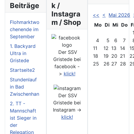
Beiträge
k /
Instagra
<<
<
Mai 2026
m / Shop
Flohmarktwo
Mo
Di
Mi
Do
F
chenende im
September
4
5
6
7
1. Backyard
11
12
13
14
1
Der SSV
Ultra in
18
19
20
21
2
Gristede bei
Gristede
25
26
27
28
2
facebook -
Startseite2
>
klick!
Stundenlauf
in Bad
Zwischenhan
Der SSV
Gristede bei
2. TT -
Instagram ->
Mannschaft
klick!
ist Sieger in
der
Relegation