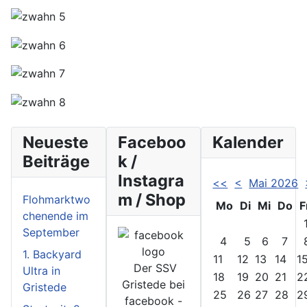
Neueste
Faceboo
Kalender
Beiträge
k /
Instagra
<<
<
Mai 2026
m / Shop
Flohmarktwo
Mo
Di
Mi
Do
F
chenende im
September
4
5
6
7
1. Backyard
11
12
13
14
1
Der SSV
Ultra in
18
19
20
21
2
Gristede bei
Gristede
25
26
27
28
2
facebook -