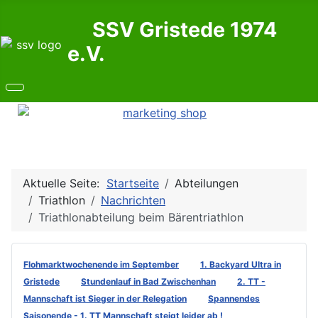
SSV Gristede 1974
e.V.
Aktuelle Seite:
Startseite
Abteilungen
Triathlon
Nachrichten
Triathlonabteilung beim Bärentriathlon
Flohmarktwochenende im September
1. Backyard Ultra in
Gristede
Stundenlauf in Bad Zwischenhan
2. TT -
Mannschaft ist Sieger in der Relegation
Spannendes
Saisonende - 1. TT Mannschaft steigt leider ab !