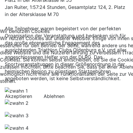
Platz in der Altersklasse M 55
Jan Ruiter, 1:57:24 Stunden, Gesamtplatz 124, 2. Platz
in der Altersklasse M 70
Alle Teilnehmer waren begeistert von der perfekten
Wir benutzen Cookies
Organisation der Veranstaltung und bedanken sich für
Wir nutzen Cookies auf unserer Website. Einige von ihnen 
das große ehrenamtliche Engagement des
essenziell für den Betrieb der Seite, während andere uns he
ausrichtenden Triathlon Clubs Oldenburg e.V. und aller
diese Website und die Nutzererfahrung zu verbessern (Tra
angeschlossenen Helfer von der DLRG. Das
Cookies). Sie können selbst entscheiden, ob Sie die Cooki
Sportveranstaltungen in dieser Größenordnung in der
zulassen möchten. Bitte beachten Sie, dass bei einer Able
heimischen Region zu günstigen Startgebühren
womöglich nicht mehr alle Funktionalitäten der Seite zur 
angeboten werden, ist keine Selbstverständlichkeit.
stehen.
Akzeptieren
Ablehnen