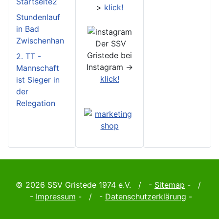
Startseite2
>
klick!
Stundenlauf
in Bad
Zwischenhan
Der SSV
Gristede bei
2. TT -
Instagram ->
Mannschaft
klick!
ist Sieger in
der
Relegation
© 2026 SSV Gristede 1974 e.V. / -
Sitemap
- /
-
Impressum
- / -
Datenschutzerklärung
-