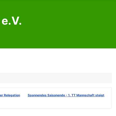
e.V.
der Relegation
Spannendes Saisonende - 1. TT Mannschaft steigt