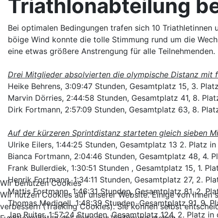
Triathlonabteilung b
Bei optimalen Bedingungen trafen sich 10 Triathletinnen
böige Wind konnte die tolle Stimmung rund um die Wechs
eine etwas größere Anstrengung für alle Teilnehmenden.
Drei Mitglieder absolvierten die olympische Distanz mit
Heike Behrens, 3:09:47 Stunden, Gesamtplatz 15, 3. Platz
Marvin Dörries, 2:44:58 Stunden, Gesamtplatz 41, 8. Plat
Dirk Fortmann, 2:57:09 Stunden, Gesamtplatz 63, 8. Platz
Auf der kürzeren Sprintdistanz starteten gleich sieben Mi
Ulrike Eilers, 1:44:25 Stunden, Gesamtplatz 13 2. Platz i
Bianca Fortmann, 2:04:46 Stunden, Gesamtplatz 48, 4. Pl
Frank Bullerdiek, 1:30:51 Stunden , Gesamtplatz 15, 1. Pla
Henrik Fortmann, 1:34:11 Stunden, Gesamtplatz 27, 2. Pla
Wir benutzen Cookies
Mattis Fortmann, 1:46:31 Stunden, Gesamtplatz 81, 2. Pla
Wir nutzen Cookies auf unserer Website. Einige von ihnen s
Thomas Modigell, 1:48:39 Stunden, Gesamtplatz 91, 9. Pl
verbessern (Tracking Cookies). Sie können selbst entschei
Jan Ruiter, 1:57:24 Stunden, Gesamtplatz 124, 2. Platz in