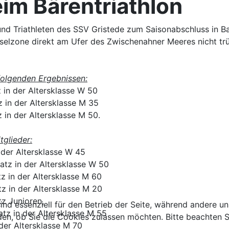
eim Bärentriathlon
 und Triathleten des SSV Gristede zum Saisonabschluss in 
elzone direkt am Ufer des Zwischenahner Meeres nicht trüb
 folgenden Ergebnissen:
 in der Altersklasse W 50
z in der Altersklasse M 35
 in der Altersklasse M 50.
tglieder:
n der Altersklasse W 45
atz in der Altersklasse W 50
tz in der Altersklasse M 60
tz in der Altersklasse M 20
tz Junioren,
ind essenziell für den Betrieb der Seite, während andere u
atz in der Altersklasse M 55
den, ob Sie die Cookies zulassen möchten. Bitte beachten S
 der Altersklasse M 70