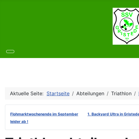
Aktuelle Seite:
Startseite
Abteilungen
Triathlon
Flohmarktwochenende im September
1. Backyard Ultra in Gristed
leider ab !