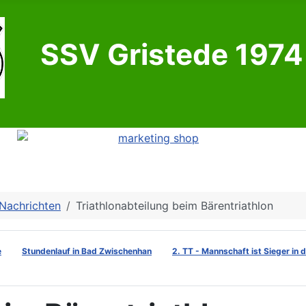
SSV Gristede 1974 
Nachrichten
Triathlonabteilung beim Bärentriathlon
e
Stundenlauf in Bad Zwischenhan
2. TT - Mannschaft ist Sieger in 