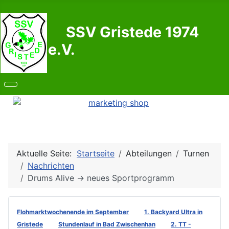
SSV Gristede 1974
e.V.
Aktuelle Seite:
Startseite
Abteilungen
Turnen
Nachrichten
Drums Alive -> neues Sportprogramm
Flohmarktwochenende im September
1. Backyard Ultra in
Gristede
Stundenlauf in Bad Zwischenhan
2. TT -