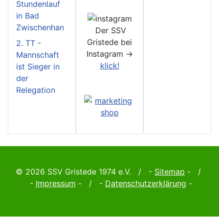
Stundenlauf
in Bad
Zwischenhan
Der SSV
Gristede bei
2. TT -
Instagram ->
Mannschaft
klick!
ist Sieger in
der
Relegation
© 2026 SSV Gristede 1974 e.V. / -
Sitemap
- /
-
Impressum
- / -
Datenschutzerklärung
-