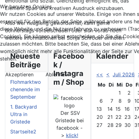
emotional und sozial. Gleichzeitig ermöglicht es, das
Wir benutzen Cookies
Element Spaß und kreativen Ausdruck einzubauen.
Wir nutzen Cookies auf unserer Website. Einige von ihnen 
essenziell für den Betrieb der Seite, während andere uns he
Also wer neugierig geworden ist, kann gerne
diese Website und die Nutzererfahrung zu verbessern (Tra
donnerstags vorbeischauen oder sich vorab noch
Cookies). Sie können selbst entscheiden, ob Sie die Cooki
weitere Informationen bei Sonja Schröder einholen.
zulassen möchten. Bitte beachten Sie, dass bei einer Able
womöglich nicht mehr alle Funktionalitäten der Seite zur 
Neueste
Faceboo
Kalender
stehen.
Beiträge
k /
Instagra
Akzeptieren
Ablehnen
<<
<
Juli 2026
m / Shop
Flohmarktwo
Mo
Di
Mi
Do
F
chenende im
1
2
September
6
7
8
9
1
1. Backyard
13
14
15
16
1
Der SSV
Ultra in
20
21
22
23
2
Gristede bei
Gristede
27
28
29
30
3
facebook -
Startseite2
>
klick!