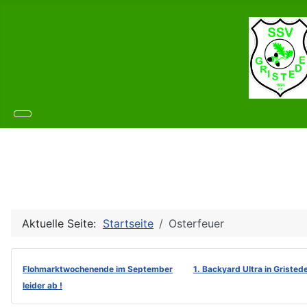
Aktuelle Seite:
Startseite
Osterfeuer
Flohmarktwochenende im September
1. Backyard Ultra in Gristed
leider ab !