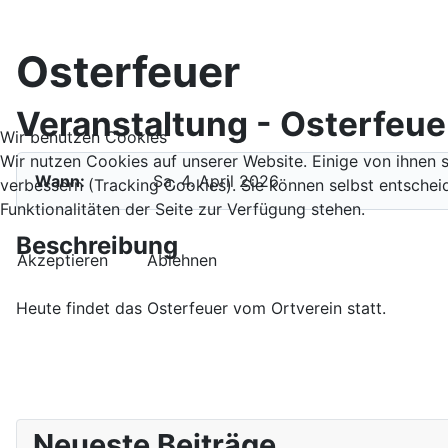
Osterfeuer
Veranstaltung - Osterfeue
Wir benutzen Cookies
Wir nutzen Cookies auf unserer Website. Einige von ihnen s
Wann:
Sa, 4. April 2026
verbessern (Tracking Cookies). Sie können selbst entschei
Funktionalitäten der Seite zur Verfügung stehen.
Beschreibung
Akzeptieren
Ablehnen
Heute findet das Osterfeuer vom Ortverein statt.
Neueste Beiträge