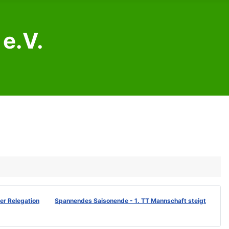
e.V.
der Relegation
Spannendes Saisonende - 1. TT Mannschaft steigt