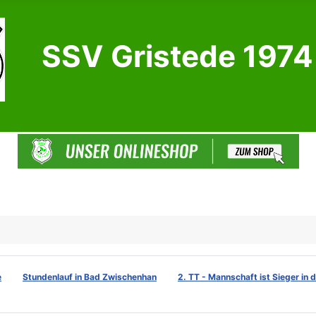
SSV Gristede 1974 
e
Stundenlauf in Bad Zwischenhan
2. TT - Mannschaft ist Sieger in 