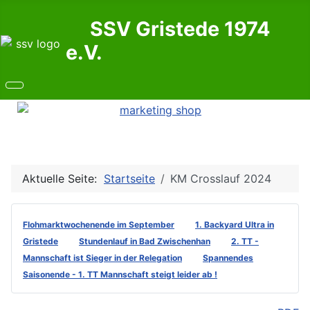
SSV Gristede 1974
e.V.
Aktuelle Seite:
Startseite
KM Crosslauf 2024
Flohmarktwochenende im September
1. Backyard Ultra in
Gristede
Stundenlauf in Bad Zwischenhan
2. TT -
Mannschaft ist Sieger in der Relegation
Spannendes
Saisonende - 1. TT Mannschaft steigt leider ab !