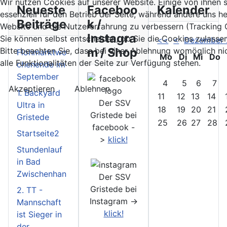
Wir nutzen Cookies auf unserer Website. Einige von ihnen 
Neueste
Faceboo
Kalender
essenziell für den Betrieb der Seite, während andere uns he
Beiträge
k /
Website und die Nutzererfahrung zu verbessern (Tracking 
Instagra
Sie können selbst entscheiden, ob Sie die Cookies zulasse
<<
<
Dezember
m / Shop
Bitte beachten Sie, dass bei einer Ablehnung womöglich ni
Flohmarktwo
Mo
Di
Mi
Do
alle Funktionalitäten der Seite zur Verfügung stehen.
chenende im
September
4
5
6
7
Akzeptieren
Ablehnen
1. Backyard
11
12
13
14
Der SSV
Ultra in
18
19
20
21
Gristede bei
Gristede
25
26
27
28
facebook -
Startseite2
>
klick!
Stundenlauf
in Bad
Zwischenhan
Der SSV
Gristede bei
2. TT -
Instagram ->
Mannschaft
klick!
ist Sieger in
der