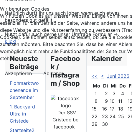
Wir benutzen Cookies
Natürlich dürft ihr uns auch loben wenn euch etwas
Wir nutzen Cookies auf unserer Website. Einige von ihnen 
besonders gut gefällt...
essenziell für den Betrieb der Seite, während andere uns he
diese Website und die Nutzererfahrung zu verbessern (Tra
Nutzt dafür auch gerne unser Umfrage Formular ->
Cookies). Sie können selbst entscheiden, ob Sie die Cooki
klick!
zulassen möchten. Bitte beachten Sie, dass bei einer Able
womöglich nicht mehr alle Funktionalitäten der Seite zur 
Neueste
Faceboo
Kalender
stehen.
Beiträge
k /
Akzeptieren
Ablehnen
Instagra
<<
<
Juni 2026
m / Shop
Flohmarktwo
Mo
Di
Mi
Do
F
chenende im
1
2
3
4
September
8
9
10
11
1
1. Backyard
15
16
17
18
1
Der SSV
Ultra in
22
23
24
25
2
Gristede bei
Gristede
29
30
facebook -
Startseite2