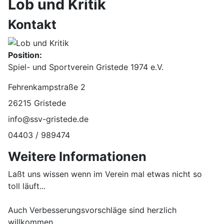
Lob und Kritik
Kontakt
Position:
Spiel- und Sportverein Gristede 1974 e.V.
Adresse:
Fehrenkampstraße 2
26215 Gristede
E-Mail:
info@ssv-gristede.de
Telefon:
04403 / 989474
Weitere Informationen
Weitere Informationen
Laßt uns wissen wenn im Verein mal etwas nicht so
toll läuft...
Auch Verbesserungsvorschläge sind herzlich
willkommen...