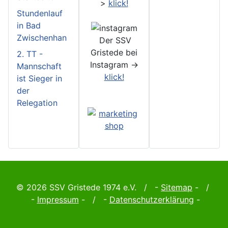
>
klick!
Stundenlauf
in Bad
Zwischenhan
Der SSV
Gristede bei
2. TT -
Instagram ->
Mannschaft
klick!
ist Sieger in
der
Relegation
© 2026 SSV Gristede 1974 e.V. / -
Sitemap
- /
-
Impressum
- / -
Datenschutzerklärung
-