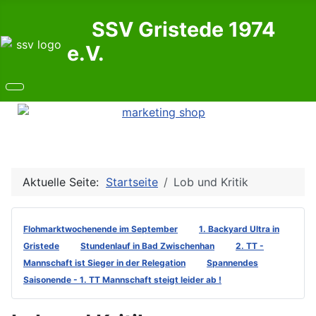
SSV Gristede 1974
e.V.
Aktuelle Seite:
Startseite
Lob und Kritik
Flohmarktwochenende im September
1. Backyard Ultra in
Gristede
Stundenlauf in Bad Zwischenhan
2. TT -
Mannschaft ist Sieger in der Relegation
Spannendes
Saisonende - 1. TT Mannschaft steigt leider ab !