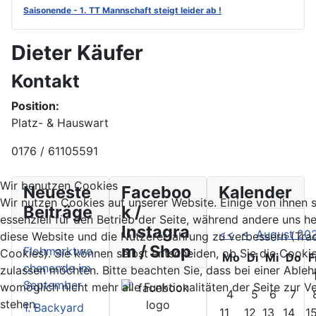
Saisonende - 1. TT Mannschaft steigt leider ab !
Dieter Käufer
Kontakt
Position:
Platz- & Hauswart
Telefon:
0176 / 61105591
Wir benutzen Cookies
Neueste
Faceboo
Kalender
Wir nutzen Cookies auf unserer Website. Einige von ihnen 
Beiträge
k /
essenziell für den Betrieb der Seite, während andere uns he
Instagra
<<
<
August 20
diese Website und die Nutzererfahrung zu verbessern (Tra
m / Shop
Flohmarktwo
Cookies). Sie können selbst entscheiden, ob Sie die Cooki
Mo
Di
Mi
Do
F
chenende im
zulassen möchten. Bitte beachten Sie, dass bei einer Able
September
womöglich nicht mehr alle Funktionalitäten der Seite zur 
4
5
6
7
stehen.
1. Backyard
11
12
13
14
1