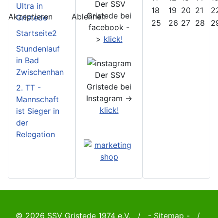
Der SSV
Ultra in
18
19
20
21
2
Gristede bei
Akzeptieren
Ablehnen
Gristede
25
26
27
28
2
facebook -
Startseite2
>
klick!
Stundenlauf
in Bad
Zwischenhan
Der SSV
Gristede bei
2. TT -
Instagram ->
Mannschaft
klick!
ist Sieger in
der
Relegation
© 2026 SSV Gristede 1974 e.V. / -
Sitemap
- /