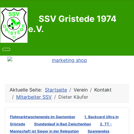
SSV Gristede 1974
e.V.
Aktuelle Seite:
Startseite
Verein
Kontakt
Mitarbeiter SSV
Dieter Käufer
Flohmarktwochenende im September
1. Backyard Ultra in
Gristede
Stundenlauf in Bad Zwischenhan
2. TT -
Mannschaft ist Sieger in der Relegation
Spannendes