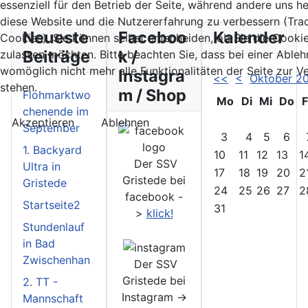
essenziell für den Betrieb der Seite, während andere uns he
diese Website und die Nutzererfahrung zu verbessern (Tra
Neueste
Faceboo
Kalender
Cookies). Sie können selbst entscheiden, ob Sie die Cooki
Beiträge
k /
zulassen möchten. Bitte beachten Sie, dass bei einer Able
womöglich nicht mehr alle Funktionalitäten der Seite zur 
Instagra
<<
<
Oktober 2
stehen.
m / Shop
Flohmarktwo
Mo
Di
Mi
Do
F
chenende im
Akzeptieren
Ablehnen
September
3
4
5
6
1. Backyard
10
11
12
13
1
Der SSV
Ultra in
17
18
19
20
2
Gristede bei
Gristede
24
25
26
27
2
facebook -
Startseite2
31
>
klick!
Stundenlauf
in Bad
Zwischenhan
Der SSV
Gristede bei
2. TT -
Instagram ->
Mannschaft