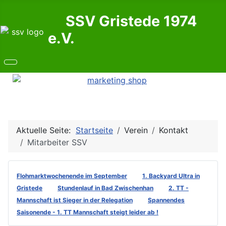
SSV Gristede 1974
e.V.
Aktuelle Seite:
Startseite
Verein
Kontakt
Mitarbeiter SSV
Flohmarktwochenende im September
1. Backyard Ultra in
Gristede
Stundenlauf in Bad Zwischenhan
2. TT -
Mannschaft ist Sieger in der Relegation
Spannendes
Saisonende - 1. TT Mannschaft steigt leider ab !