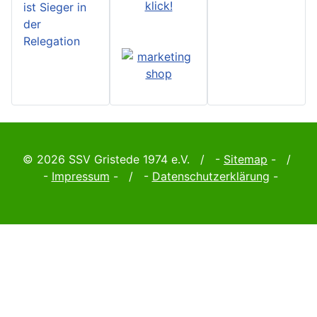
klick!
ist Sieger in
der
Relegation
© 2026 SSV Gristede 1974 e.V. / -
Sitemap
- /
-
Impressum
- / -
Datenschutzerklärung
-