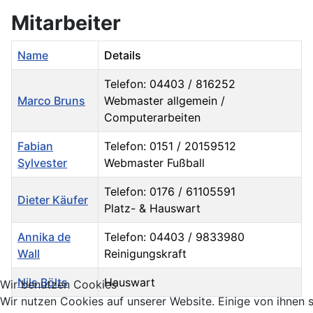
Mitarbeiter
Name
Details
Telefon: 04403 / 816252
Marco Bruns
Webmaster allgemein /
Computerarbeiten
Fabian
Telefon: 0151 / 20159512
Sylvester
Webmaster Fußball
Telefon: 0176 / 61105591
Dieter Käufer
Platz- & Hauswart
Annika de
Telefon: 04403 / 9833980
Wall
Reinigungskraft
Nils Bölts
Hauswart
Wir benutzen Cookies
Wir nutzen Cookies auf unserer Website. Einige von ihnen 
Kontakte,