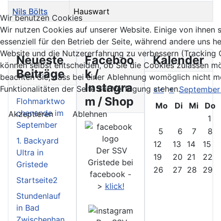
Nils Bölts
Hauswart
Wir benutzen Cookies
Kontakte,
Wir nutzen Cookies auf unserer Website. Einige von ihnen 
essenziell für den Betrieb der Seite, während andere uns he
Website und die Nutzererfahrung zu verbessern (Tracking 
Neueste
Faceboo
Kalender
können selbst entscheiden, ob Sie die Cookies zulassen mö
Beiträge
k /
beachten Sie, dass bei einer Ablehnung womöglich nicht me
Instagra
Funktionalitäten der Seite zur Verfügung stehen.
<<
<
September
m / Shop
Flohmarktwo
Mo
Di
Mi
Do
chenende im
Akzeptieren
Ablehnen
1
September
5
6
7
8
1. Backyard
12
13
14
15
Der SSV
Ultra in
19
20
21
22
Gristede bei
Gristede
26
27
28
29
facebook -
Startseite2
>
klick!
Stundenlauf
in Bad
Zwischenhan