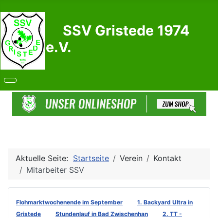
SSV Gristede 1974
e.V.
Aktuelle Seite:
Startseite
Verein
Kontakt
Mitarbeiter SSV
Flohmarktwochenende im September
1. Backyard Ultra in
Gristede
Stundenlauf in Bad Zwischenhan
2. TT -