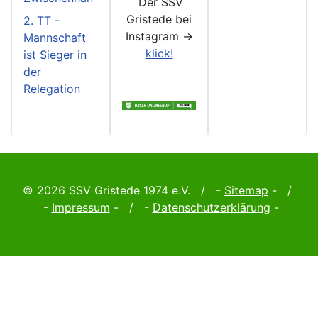
Der SSV
Gristede bei
2. TT -
Instagram ->
Mannschaft
klick!
ist Sieger in
der
Relegation
© 2026 SSV Gristede 1974 e.V. / -
Sitemap
- /
-
Impressum
- / -
Datenschutzerklärung
-