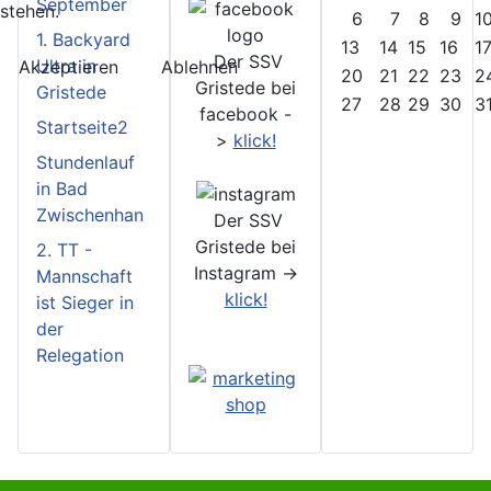
September
stehen.
6
7
8
9
1
1. Backyard
13
14
15
16
1
Der SSV
Ultra in
Akzeptieren
Ablehnen
20
21
22
23
2
Gristede bei
Gristede
27
28
29
30
3
facebook -
Startseite2
>
klick!
Stundenlauf
in Bad
Zwischenhan
Der SSV
Gristede bei
2. TT -
Instagram ->
Mannschaft
klick!
ist Sieger in
der
Relegation