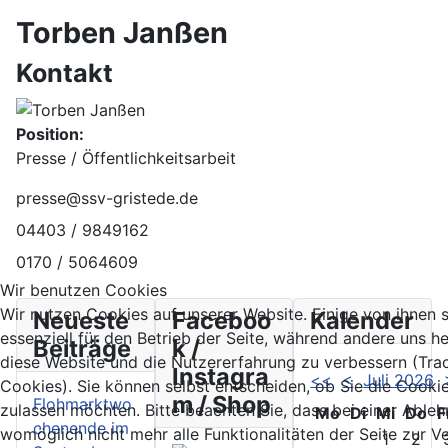
Torben Janßen
Kontakt
Position:
Presse / Öffentlichkeitsarbeit
E-Mail:
presse@ssv-gristede.de
Telefon:
04403 / 9849162
Mobil:
0170 / 5064609
Wir benutzen Cookies
Wir nutzen Cookies auf unserer Website. Einige von ihnen 
Neueste
Faceboo
Kalender
essenziell für den Betrieb der Seite, während andere uns he
Beiträge
k /
diese Website und die Nutzererfahrung zu verbessern (Tra
Instagra
<<
<
Juli 2026
Cookies). Sie können selbst entscheiden, ob Sie die Cooki
m / Shop
Flohmarktwo
zulassen möchten. Bitte beachten Sie, dass bei einer Able
Mo
Di
Mi
Do
F
chenende im
womöglich nicht mehr alle Funktionalitäten der Seite zur 
1
2