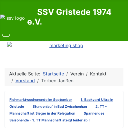
SSV Gristede 1974
e.V.
Aktuelle Seite:
Startseite
Verein
Kontakt
Vorstand
Torben Janßen
Flohmarktwochenende im September
1. Backyard Ultra in
Gristede
Stundenlauf in Bad Zwischenhan
2. TT -
Mannschaft ist Sieger in der Relegation
Spannendes
Saisonende - 1. TT Mannschaft steigt leider ab !