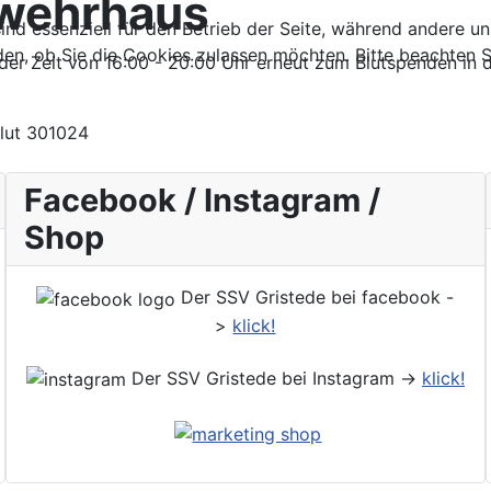
rwehrhaus
ind essenziell für den Betrieb der Seite, während andere u
den, ob Sie die Cookies zulassen möchten. Bitte beachten S
 der Zeit von 16:00 - 20:00 Uhr erneut zum Blutspenden in 
Facebook / Instagram /
Shop
Der SSV Gristede bei facebook -
>
klick!
Der SSV Gristede bei Instagram ->
klick!