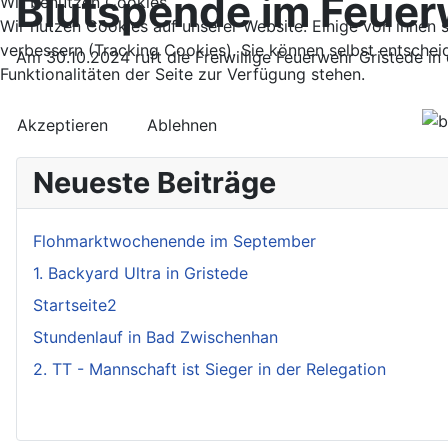
Blutspende im Feue
Wir benutzen Cookies
Wir nutzen Cookies auf unserer Website. Einige von ihnen s
verbessern (Tracking Cookies). Sie können selbst entschei
Am 30.10.2024 ruft die Freiwillige Feuerwehr Gristede in
Funktionalitäten der Seite zur Verfügung stehen.
Akzeptieren
Ablehnen
Neueste Beiträge
Flohmarktwochenende im September
1. Backyard Ultra in Gristede
Startseite2
Stundenlauf in Bad Zwischenhan
2. TT - Mannschaft ist Sieger in der Relegation