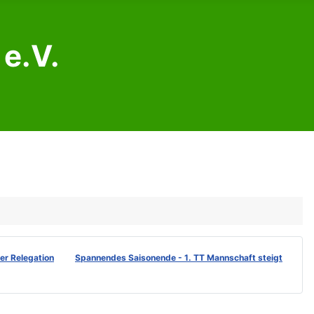
e.V.
der Relegation
Spannendes Saisonende - 1. TT Mannschaft steigt