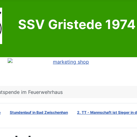
SSV Gristede 1974 
utspende im Feuerwehrhaus
e
Stundenlauf in Bad Zwischenhan
2. TT - Mannschaft ist Sieger in 