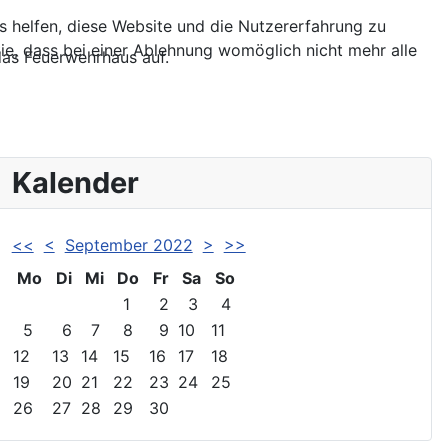
ns helfen, diese Website und die Nutzererfahrung zu
ie, dass bei einer Ablehnung womöglich nicht mehr alle
das Feuerwehrhaus auf.
Kalender
<<
<
September 2022
>
>>
Mo
Di
Mi
Do
Fr
Sa
So
1
2
3
4
5
6
7
8
9
10
11
12
13
14
15
16
17
18
19
20
21
22
23
24
25
26
27
28
29
30