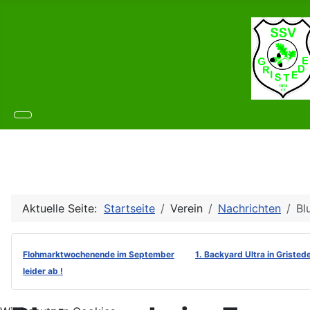
Aktuelle Seite:
Startseite
Verein
Nachrichten
Bl
Flohmarktwochenende im September
1. Backyard Ultra in Gristed
leider ab !