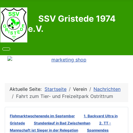
SSV Gristede 1974
e.V.
Aktuelle Seite:
Startseite
Verein
Nachrichten
Fahrt zum Tier- und Freizeitpark Ostrittrum
Flohmarktwochenende im September
1. Backyard Ultra in
Gristede
Stundenlauf in Bad Zwischenhan
2. TT -
Mannschaft ist Sieger in der Relegation
Spannendes