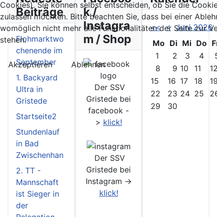
Cookies). Sie können selbst entscheiden, ob Sie die Cooki
Beiträge
k /
zulassen möchten. Bitte beachten Sie, dass bei einer Able
Instagra
<<
<
Juni 2026
womöglich nicht mehr alle Funktionalitäten der Seite zur 
m / Shop
Flohmarktwo
stehen.
Mo
Di
Mi
Do
F
chenende im
1
2
3
4
September
Akzeptieren
Ablehnen
8
9
10
11
1
1. Backyard
15
16
17
18
1
Der SSV
Ultra in
22
23
24
25
2
Gristede bei
Gristede
29
30
facebook -
Startseite2
>
klick!
Stundenlauf
in Bad
Zwischenhan
Der SSV
Gristede bei
2. TT -
Instagram ->
Mannschaft
klick!
ist Sieger in
der